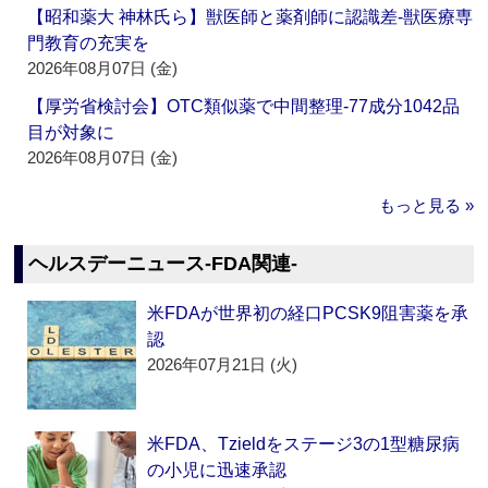
【昭和薬大 神林氏ら】獣医師と薬剤師に認識差‐獣医療専
門教育の充実を
2026年08月07日 (金)
【厚労省検討会】OTC類似薬で中間整理‐77成分1042品
目が対象に
2026年08月07日 (金)
もっと見る »
ヘルスデーニュース‐FDA関連‐
米FDAが世界初の経口PCSK9阻害薬を承
認
2026年07月21日 (火)
米FDA、Tzieldをステージ3の1型糖尿病
の小児に迅速承認