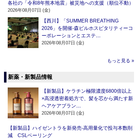
各社の「令和8年熊本地震」被災地への支援（順位不動）
2026年08月07日 (金)
【西川】「SUMMER BREATHING
2026」を開催‐森ビルホスピタリティーコ
ーポレーションとエステ…
2026年08月07日 (金)
もっと見る »
新薬・新製品情報
【新製品】ケラチン極限濃度6800倍以上
×高浸透密着処方で、髪を芯から満たす新
ヘアケアブラン…
2026年08月07日 (金)
【新製品】ハイゼントラを新発売‐高用量化で投与本数削
減 CSLベーリング