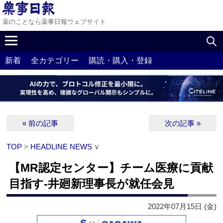
薬のことなら薬事日報ウェブサイト
新着
全カテゴリー
購読・購入・登録
« 前の記事
次の記事 »
TOP
>
HEADLINE NEWS
∨
【MR認定センター】チーム医療に貢献
目指す‐井廻新理事長が就任会見
2022年07月15日 (金)