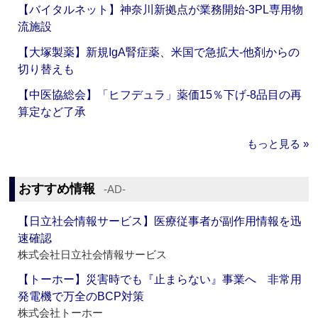
【バイタルネット】神奈川新拠点が業務開始‐3PL専用物
流施設
【大塚製薬】新規IgA腎症薬、米国で急拡大‐他剤からの
切り替えも
【中医協総会】「ヒフデュラ」薬価15％下げ‐8品目の再
算定など了承
もっと見る »
おすすめ情報
‐AD‐
【日立社会情報サービス】医療従事者が副作用情報を迅
速確認
株式会社日立社会情報サービス
【トーホー】災害時でも『止まらない』事業へ 非常用
発電機で万全のBCP対策
株式会社トーホー