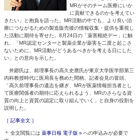
MRがそのチーム医療にいか
に貢献できるのかを考えてい
きたい」と抱負を語った。MR活動の中でも、より良い治
療につながるための製造販売後の情報収集・提供を重視し
た活動に期待を寄せた。8月24日の「薬害根絶デー」に触
れ、「MR認定センターと製薬企業が薬害を二度と起こさ
ないために、MR活動がどうあるべきかを考える日にした
い」との意向を示した。
井廻氏は、前理事長の高久史麿氏が東京大学医学部第三
内科教授時代に医局長を務めた間柄。記者会見の冒頭、
「高久前理事長の遺志を継ぎ、MRが医薬情報担当者とし
て医療関係者の期待に応えられるよう、MRのさらなる資
質の向上と資質の認定に取り組んでいく」と自身の役割を
説明した。
［ 記事全文 ］
＊ 全文閲覧には
薬事日報 電子版 »
への申込みが必要で