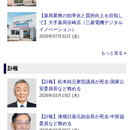
【薬局業務の効率化と質的向上を目指し
て】大手薬局笹崎店（三菱電機デジタル
イノベーション）
2026年07月31日 (金)
もっと見る »
訃報
【訃報】松本純元衆院議員が死去‐国家公
安委員長など務める
2026年03月19日 (木)
【訃報】漆畑日薬元副会長が死去‐中医協
委員など務める