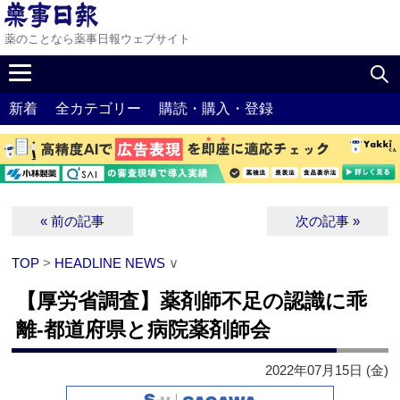
薬のことなら薬事日報ウェブサイト
新着
全カテゴリー
購読・購入・登録
« 前の記事
次の記事 »
TOP
>
HEADLINE NEWS
∨
【厚労省調査】薬剤師不足の認識に乖
離‐都道府県と病院薬剤師会
2022年07月15日 (金)