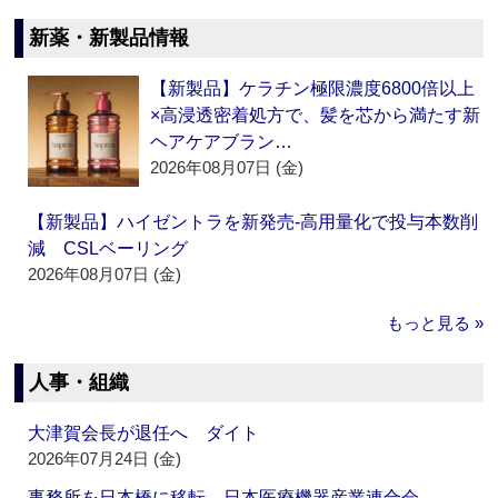
新薬・新製品情報
【新製品】ケラチン極限濃度6800倍以上
×高浸透密着処方で、髪を芯から満たす新
ヘアケアブラン…
2026年08月07日 (金)
【新製品】ハイゼントラを新発売‐高用量化で投与本数削
減 CSLベーリング
2026年08月07日 (金)
もっと見る »
人事・組織
大津賀会長が退任へ ダイト
2026年07月24日 (金)
事務所を日本橋に移転 日本医療機器産業連合会