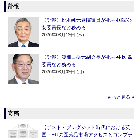
訃報
【訃報】松本純元衆院議員が死去‐国家公
安委員長など務める
2026年03月19日 (木)
【訃報】漆畑日薬元副会長が死去‐中医協
委員など務める
2026年03月09日 (月)
もっと見る »
寄稿
【ポスト・ブレグジット時代における英
国・EUの医薬品市場アクセスとコンプラ