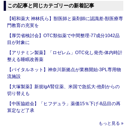
この記事と同じカテゴリーの新着記事
【昭和薬大 神林氏ら】獣医師と薬剤師に認識差‐獣医療専
門教育の充実を
【厚労省検討会】OTC類似薬で中間整理‐77成分1042品
目が対象に
【アリナミン製薬】「ロゼレム」OTC化し発売‐体内時計
整える睡眠改善薬
【バイタルネット】神奈川新拠点が業務開始‐3PL専用物
流施設
【大塚製薬】新規IgA腎症薬、米国で急拡大‐他剤からの
切り替えも
【中医協総会】「ヒフデュラ」薬価15％下げ‐8品目の再
算定など了承
もっと見る »