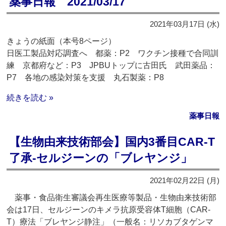
薬事日報 2021/03/17
2021年03月17日 (水)
きょうの紙面（本号8ページ）
日医工製品対応調査へ 都薬：P2 ワクチン接種で合同訓
練 京都府など：P3 JPBUトップに古田氏 武田薬品：
P7 各地の感染対策を支援 丸石製薬：P8
続きを読む »
薬事日報
【生物由来技術部会】国内3番目CAR-T
了承‐セルジーンの「ブレヤンジ」
2021年02月22日 (月)
薬事・食品衛生審議会再生医療等製品・生物由来技術部
会は17日、セルジーンのキメラ抗原受容体T細胞（CAR-
T）療法「ブレヤンジ静注」（一般名：リソカブタゲンマ