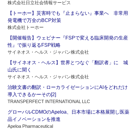
株式会社日立社会情報サービス
【トーホー】災害時でも『止まらない』事業へ 非常用
発電機で万全のBCP対策
株式会社トーホー
【開催報告】ウェビナー『FSPで変える臨床開発の生産
性』で振り返るFSP戦略
サイネオス・ヘルス・ジャパン株式会社
【サイネオス・ヘルス】世界とつなぐ「翻訳者」に 城
山氏に聞く
サイネオス・ヘルス・ジャパン株式会社
治験文書の翻訳・ローカライゼーションにAIをどれだけ
導入できるかーその[2]
TRANSPERFECT INTERNATIONAL LLC
グローバルCDMOのApeloa、日本市場に本格展開し医薬
品イノベーションを推進
Apeloa Pharmaceutical