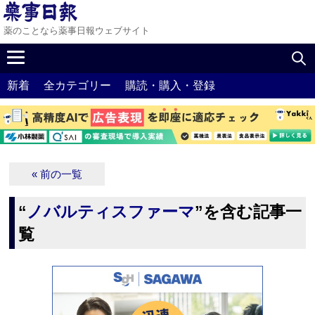
薬のことなら薬事日報ウェブサイト
新着
全カテゴリー
購読・購入・登録
« 前の一覧
“
ノバルティスファーマ
”を含む記事一
覧