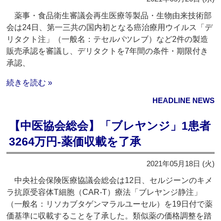
薬事・食品衛生審議会再生医療等製品・生物由来技術部
会は24日、第一三共の国内初となる癌治療用ウイルス「デ
リタクト注」（一般名：テセルパツレブ）など2件の製造
販売承認を審議し、デリタクトを7年間の条件・期限付き
承認、
続きを読む »
HEADLINE NEWS
【中医協会総会】「ブレヤンジ」1患者
3264万円‐薬価収載を了承
2021年05月18日 (火)
中央社会保険医療協議会総会は12日、セルジーンのキメ
ラ抗原受容体T細胞（CAR-T）療法「ブレヤンジ静注」
（一般名：リソカブタゲンマラルユーセル）を19日付で薬
価基準に収載することを了承した。類似薬の価格調整を踏