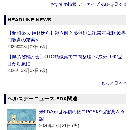
おすすめ情報 アーカイブ ‐AD‐を見る »
HEADLINE NEWS
【昭和薬大 神林氏ら】獣医師と薬剤師に認識差‐獣医療専
門教育の充実を
2026年08月07日 (金)
【厚労省検討会】OTC類似薬で中間整理‐77成分1042品
目が対象に
2026年08月07日 (金)
もっと見る »
ヘルスデーニュース‐FDA関連‐
米FDAが世界初の経口PCSK9阻害薬を承
認
2026年07月21日 (火)