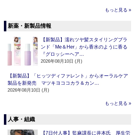
もっと見る »
新薬・新製品情報
【新製品】濡れツヤ髪スタイリングブラ
ンド「Me＆Her」から香水のように香る
『グロッシーヘア…
2026年08月10日 (月)
【新製品】「ヒッツディファレント」からオーラルケア
製品を新発売 マツキヨココカラ＆カン…
2026年08月10日 (月)
もっと見る »
人事・組織
【7日付人事】監麻課長に井本氏 厚生労