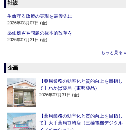
社説
生命守る政策の実現を最優先に
2026年08月07日 (金)
薬価逆ざや問題の抜本的改革を
2026年07月31日 (金)
もっと見る »
企画
【薬局業務の効率化と質的向上を目指し
て】わかば薬局（東邦薬品）
2026年07月31日 (金)
【薬局業務の効率化と質的向上を目指し
て】大手薬局笹崎店（三菱電機デジタル
イノベーション）