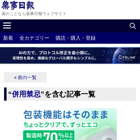
薬のことなら薬事日報ウェブサイト
新着
全カテゴリー
購読・購入・登録
« 前の一覧
“
併用禁忌
”を含む記事一覧