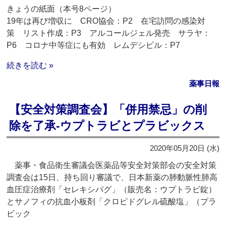
きょうの紙面（本号8ページ）
19年は再び増収に CRO協会：P2 在宅訪問の感染対
策 リスト作成：P3 アルコールジェル発売 サラヤ：
P6 コロナ中等症にも有効 レムデシビル：P7
続きを読む »
薬事日報
【安全対策調査会】「併用禁忌」の削
除を了承‐ウプトラビとプラビックス
2020年05月20日 (水)
薬事・食品衛生審議会医薬品等安全対策部会の安全対策
調査会は15日、持ち回り審議で、日本新薬の肺動脈性肺高
血圧症治療剤「セレキシパグ」（販売名：ウプトラビ錠）
とサノフィの抗血小板剤「クロピドグレル硫酸塩」（プラ
ビック