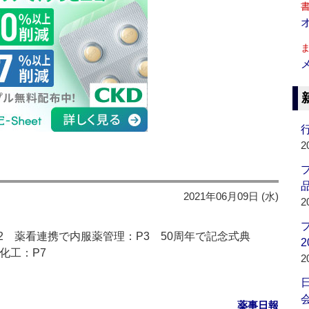
行
2
品
2021年06月09日 (水)
2
2 薬看連携で内服薬管理：P3 50周年で記念式典
2
化工：P7
2
会
薬事日報