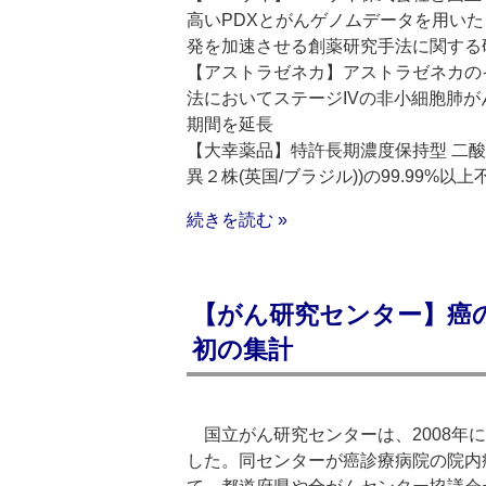
高いPDXとがんゲノムデータを用い
発を加速させる創薬研究手法に関する
【アストラゼネカ】アストラゼネカの
法においてステージIVの非小細胞肺がん
期間を延長
【大幸薬品】特許長期濃度保持型 二酸
異２株(英国/ブラジル))の99.99
続きを読む »
【がん研究センター】癌の1
初の集計
国立がん研究センターは、2008年に
した。同センターが癌診療病院の院内