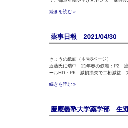
て。都道府県や全がんセンター協議会
続きを読む »
薬事日報 2021/04/30
きょうの紙面（本号8ページ）
近藤氏に瑞中 21年春の叙勲：P2 癌
ールHD：P6 減損損失で二桁減益 
続きを読む »
慶應義塾大学薬学部 生涯学