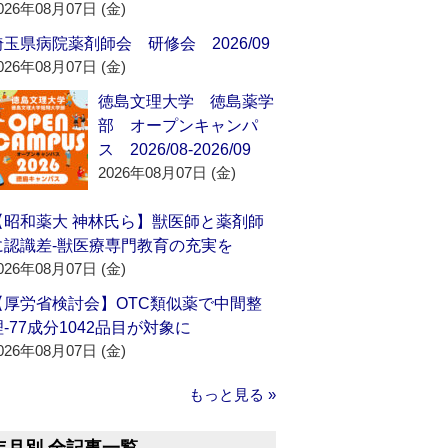
026年08月07日 (金)
埼玉県病院薬剤師会 研修会 2026/09
026年08月07日 (金)
徳島文理大学 徳島薬学
部 オープンキャンパ
ス 2026/08-2026/09
2026年08月07日 (金)
【昭和薬大 神林氏ら】獣医師と薬剤師
に認識差‐獣医療専門教育の充実を
026年08月07日 (金)
【厚労省検討会】OTC類似薬で中間整
理‐77成分1042品目が対象に
026年08月07日 (金)
もっと見る »