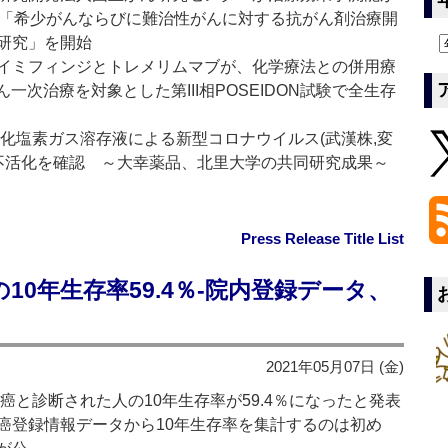
た「希少がんならびに難治性がんに対する抗がん剤治療開
研究」を開始
イミフィンジとトレメリムマブが、化学療法との併用療
一次治療を対象とした第III相POSEIDON試験で全生存
化塩素ガス溶存液による新型コロナウイルス(武漢株,変
%以上不活化を確認 ～大幸薬品、北里大学の共同研究成果～
Press Release Title List
0年生存率59.4％‐院内登録データ、
2021年05月07日 (金)
癌と診断された人の10年生存率が59.4％になったと発表
癌登録情報データから10年生存率を集計するのは初め