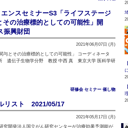
2
イエンスセミナーS3「ライフステージ
2
とその治療標的としての可能性」開
ス振興財団
2021年06月07日 (月)
関与とその治療標的としての可能性」 コーディネータ
所 遺伝子生物学分野 教授 中西 真 東京大学 医科学研
2
研修会 セミナー 催し物
2
ト 2021/05/17
2021年05月17日 (月)
研究開発法人国立がん研究センターが治療効果予測能が