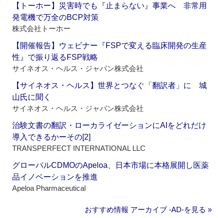
【トーホー】災害時でも『止まらない』事業へ 非常用
発電機で万全のBCP対策
株式会社トーホー
【開催報告】ウェビナー『FSPで変える臨床開発の生産
性』で振り返るFSP戦略
サイネオス・ヘルス・ジャパン株式会社
【サイネオス・ヘルス】世界とつなぐ「翻訳者」に 城
山氏に聞く
サイネオス・ヘルス・ジャパン株式会社
治験文書の翻訳・ローカライゼーションにAIをどれだけ
導入できるかーその[2]
TRANSPERFECT INTERNATIONAL LLC
グローバルCDMOのApeloa、日本市場に本格展開し医薬
品イノベーションを推進
Apeloa Pharmaceutical
おすすめ情報 アーカイブ ‐AD‐を見る »