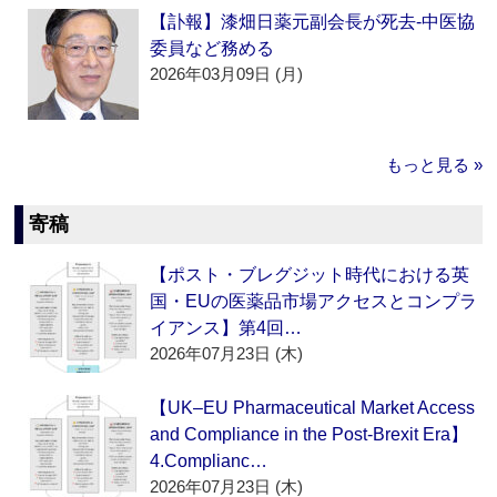
【訃報】漆畑日薬元副会長が死去‐中医協
委員など務める
2026年03月09日 (月)
もっと見る »
寄稿
【ポスト・ブレグジット時代における英
国・EUの医薬品市場アクセスとコンプラ
イアンス】第4回…
2026年07月23日 (木)
【UK–EU Pharmaceutical Market Access
and Compliance in the Post-Brexit Era】
4.Complianc…
2026年07月23日 (木)