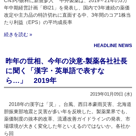
CNSや眼科に新規参入 中外製薬は、2019～21年の3カ
年中期経営計画「IBI21」を発表し、国内で3年連続の薬価
改定や主力品の特許切れに直面する中、3年間のコア1株当
たり利益（EPS）の平均成長率
続きを読む »
HEADLINE NEWS
昨年の世相、今年の決意‐製薬各社社長
に聞く「漢字・英単語で表すな
ら…」 2019年
2019年01月09日 (水)
2018年の漢字は「災」。台風、西日本豪雨災害、北海道
胆振東部地震と災害が多い年を反映した。製薬業界でも、
薬価制度の抜本的改革、流通改善ガイドラインの発表、市
場環境が大きく変化した年といえるのではないか。各社か
ら回