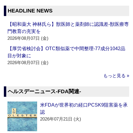
HEADLINE NEWS
【昭和薬大 神林氏ら】獣医師と薬剤師に認識差‐獣医療専
門教育の充実を
2026年08月07日 (金)
【厚労省検討会】OTC類似薬で中間整理‐77成分1042品
目が対象に
2026年08月07日 (金)
もっと見る »
ヘルスデーニュース‐FDA関連‐
米FDAが世界初の経口PCSK9阻害薬を承
認
2026年07月21日 (火)