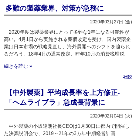
多難の製薬業界、対策が急務に
2020年03月27日 (金)
2020年度は製薬業界にとって多難な1年になる可能性が
高い。4月1日から実施される薬価改定を受け、国内製薬企
業は日本市場の戦略見直し、海外展開へのシフトを迫られ
るだろう。18年4月の通常改定、昨年10月の消費税増税
続きを読む »
社説
【中外製薬】平均成長率を上方修正‐
「ヘムライブラ」急成長背景に
2020年02月04日 (火)
中外製薬の小坂達朗社長CEOは1月30日に都内で開催し
た決算説明会で、2019～21年の3カ年中期経営計画