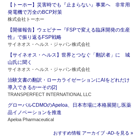
【トーホー】災害時でも『止まらない』事業へ 非常用
発電機で万全のBCP対策
株式会社トーホー
【開催報告】ウェビナー『FSPで変える臨床開発の生産
性』で振り返るFSP戦略
サイネオス・ヘルス・ジャパン株式会社
【サイネオス・ヘルス】世界とつなぐ「翻訳者」に 城
山氏に聞く
サイネオス・ヘルス・ジャパン株式会社
治験文書の翻訳・ローカライゼーションにAIをどれだけ
導入できるかーその[2]
TRANSPERFECT INTERNATIONAL LLC
グローバルCDMOのApeloa、日本市場に本格展開し医薬
品イノベーションを推進
Apeloa Pharmaceutical
おすすめ情報 アーカイブ ‐AD‐を見る »