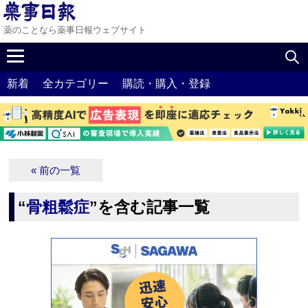
薬のことなら薬事日報ウェブサイト
新着
全カテゴリー
購読・購入・登録
« 前の一覧
“
骨粗鬆症
”を含む記事一覧