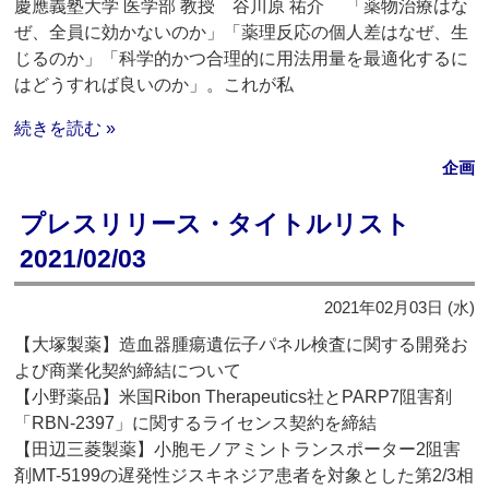
慶應義塾大学 医学部 教授 谷川原 祐介 「薬物治療はな
ぜ、全員に効かないのか」「薬理反応の個人差はなぜ、生
じるのか」「科学的かつ合理的に用法用量を最適化するに
はどうすれば良いのか」。これが私
続きを読む »
企画
プレスリリース・タイトルリスト
2021/02/03
2021年02月03日 (水)
【大塚製薬】造血器腫瘍遺伝子パネル検査に関する開発お
よび商業化契約締結について
【小野薬品】米国Ribon Therapeutics社とPARP7阻害剤
「RBN-2397」に関するライセンス契約を締結
【田辺三菱製薬】小胞モノアミントランスポーター2阻害
剤MT-5199の遅発性ジスキネジア患者を対象とした第2/3相