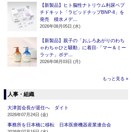
【新製品】ヒト脳性ナトリウム利尿ペプ
チドキット「ラピッドチップBNP-II」を
発売 積水メデ…
2026年08月05日 (水)
【新製品】親子の「おふろあがりのわち
ゃわちゃひと騒動」に着目‐「マー＆ミー
ラッテ」ボデ…
2026年08月03日 (月)
もっと見る »
人事・組織
大津賀会長が退任へ ダイト
2026年07月24日 (金)
事務所を日本橋に移転 日本医療機器産業連合会
2026年07月15日 (水)