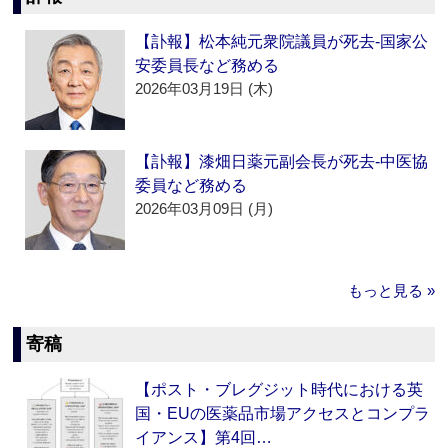
【訃報】松本純元衆院議員が死去‐国家公
安委員長など務める
2026年03月19日 (木)
【訃報】漆畑日薬元副会長が死去‐中医協
委員など務める
2026年03月09日 (月)
もっと見る »
寄稿
【ポスト・ブレグジット時代における英
国・EUの医薬品市場アクセスとコンプラ
イアンス】第4回…