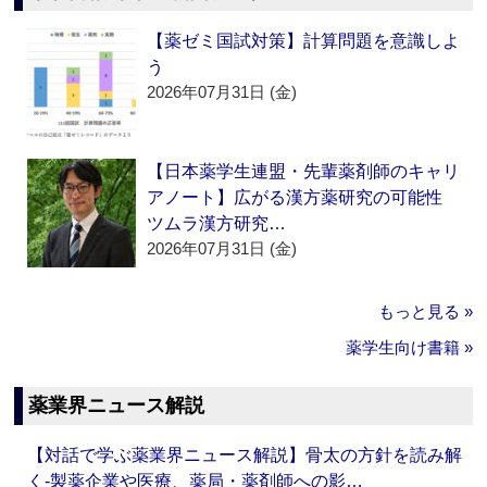
【薬ゼミ国試対策】計算問題を意識しよ
う
2026年07月31日 (金)
【日本薬学生連盟・先輩薬剤師のキャリ
アノート】広がる漢方薬研究の可能性
ツムラ漢方研究…
2026年07月31日 (金)
もっと見る »
薬学生向け書籍 »
薬業界ニュース解説
【対話で学ぶ薬業界ニュース解説】骨太の方針を読み解
く‐製薬企業や医療、薬局・薬剤師への影…