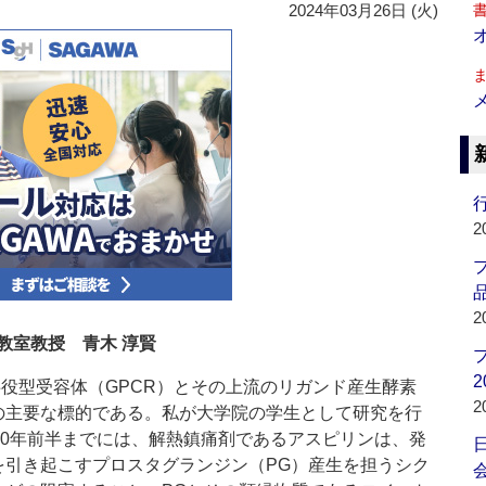
2024年03月26日 (火)
行
2
品
2
教室教授 青木 淳賢
2
役型受容体（GPCR）とその上流のリガンド産生酵素
2
の主要な標的である。私が大学院の学生として研究を行
90年前半までには、解熱鎮痛剤であるアスピリンは、発
を引き起こすプロスタグランジン（PG）産生を担うシク
会