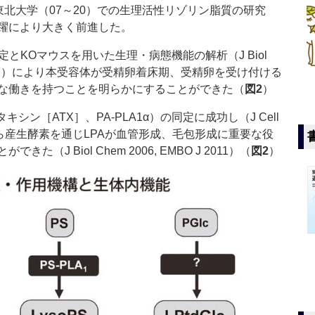
と東北大学（07～20）での生理活性リゾリン脂質の研究
躍により大きく前進した。
定とKOマウスを用いた生理・病態機能の解析（J Biol
MBO J 2017）により本受容体が受精卵着床期、受精卵を受け付ける
な働きを持つことを明らかにすることができた（
図2
）
ン［ATX］、PA-PLA1α）の同定に成功し（J Cell
2002）、それら産生酵素を通じLPAが血管形成、毛包形成に重要な役
J Biol Chem 2006, EMBO J 2011）（
図2
）