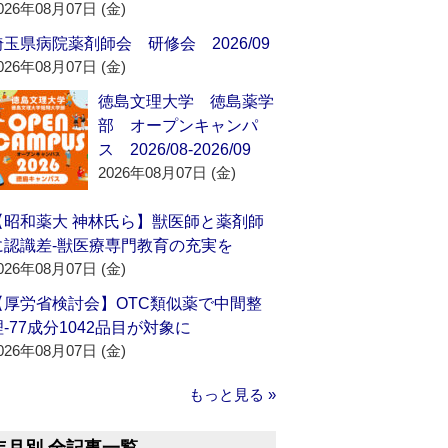
026年08月07日 (金)
埼玉県病院薬剤師会 研修会 2026/09
026年08月07日 (金)
徳島文理大学 徳島薬学
部 オープンキャンパ
ス 2026/08-2026/09
2026年08月07日 (金)
【昭和薬大 神林氏ら】獣医師と薬剤師
に認識差‐獣医療専門教育の充実を
026年08月07日 (金)
【厚労省検討会】OTC類似薬で中間整
理‐77成分1042品目が対象に
026年08月07日 (金)
もっと見る »