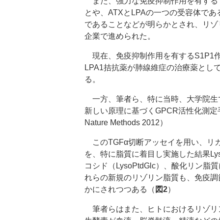
また、強力な免疫抑制作用を有するフ
とや、ATXとLPAの一つの受容体で
であることなどが明らかとされ、リゾ
企業で進められた。
現在、免疫抑制作用を有するS1P1
LPA1拮抗薬が肺線維症の治療薬として
る。
一方、筆者ら、特に当時、大学院生
新しい原理に基づくGPCR活性化測定手法
Nature Methods 2012）
このTGFα切断アッセイを用い、リ
を、特に脂質に着目し実施した結果Lys
コシド（LysoPtdGlc）、酸化リ
れらの新規のリゾリン脂質も、免疫調
かにされつつある（
図2
）
筆者らはまた、ヒトにおけるリゾリ