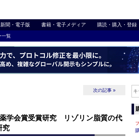
新聞・電子版
書籍・電子メディア
購読・購入・登録
ー一覧
次の記事 »
】薬学会賞受賞研究 リゾリン脂質の代
研究