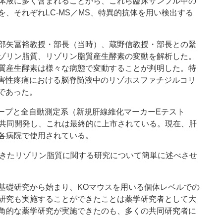
体液に多く含まれることから、これら臨床サンプル中の
、それぞれLC-MS／MS、特異的抗体を用い検出する
部矢冨裕教授・部長（当時）、蔵野信教授・部長との緊
ゾリン脂質、リゾリン脂質産生酵素の変動を解析した。
質産生酵素は様々な病態で変動することが判明した。特
障害性疼痛における脳脊髄液中のリゾホスファチジルコリ
著であった。
ープと全自動測定系（新規肝線維化マーカーEテスト
）を共同開発し、これは最終的に上市されている。現在、肝
各病院で使用されている。
きたリゾリン脂質に関する研究について簡単に述べさせ
礎研究から始まり、KOマウスを用いる個体レベルでの
研究も実施することができたことは薬学研究者として大
角的な薬学研究が実施できたのも、多くの共同研究者に