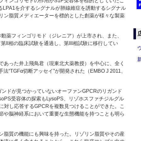
ィンゴリモドの作用がS1P受容体を標的としていたこ
あるLPA1を介するシグナルが肺線維症を誘動するシグナル
リン脂質メディエーターを標的とした創薬が様々な製薬
作動薬フィンゴリモド（ジレニア）が上市され、また、
第II相の臨床試験を通過し、第III相試験に移行してい
であった井上飛鳥君（現東北大薬教授）を中心に、全く
“TGFα切断アッセイ”が開発された（EMBO J 2011、
ガンドが見つかっていないオーファンGPCRのリガンド
oPS受容体の探索もLysoPS、リゾホスファチジルグル
ン脂質に対し応答するGPCRを複数見つけることができた。こ
節や脳神経系において重要な生態機能を持つことも明ら
ン脂質の機能にも興味を持った。リゾリン脂質やその産