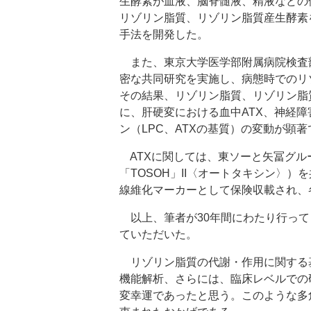
生酵素が血液、脳脊髄液、精液などの
リゾリン脂質、リゾリン脂質産生酵素を
手法を開発した。
また、東京大学医学部附属病院検査
密な共同研究を実施し、病態時でのリ
その結果、リゾリン脂質、リゾリン脂
に、肝硬変における血中ATX、神経
ン（LPC、ATXの基質）の変動が顕
ATXに関しては、東ソーと矢冨グル
「TOSOH」II〈オートタキシン〉
線維化マーカーとして保険収載され、
以上、筆者が30年間にわたり行って
ていただいた。
リゾリン脂質の代謝・作用に関する基
機能解析、さらには、臨床レベルでの
変幸運であったと思う。このような多