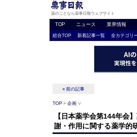
薬のことなら薬事日報ウェブサイト
TOP
ニュース
業界情報
総合TOP
新着記事一覧
全カテゴリ
« 前の記事
TOP
>
企画
∨
【日本薬学会第144年会
謝・作用に関する薬学的