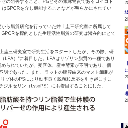
ーゼの阻害すること、PGとその類縁物質であるロイコト
2
）はGPCRを介し機能することなどが明らかにされてい
2
から脂質研究を行っていた井上圭三研究室に所属して
、GPCRを標的とした生理活性脂質の研究は潜在的にとて
上圭三研究室で研究生活をスタートしたが、その際、研
（LPA）”に着目した。LPAはリゾリン脂質の一種であり
認められていたが、受容体、産生酵素が不明であり、個
不明であった。また、ラットの腹腔由来のマスト細胞が
2
、リゾ体のPSにより効率良く脱顆粒反応を引き起こすこ
ジルセリン（LysoPS）にも着目することにした。
2