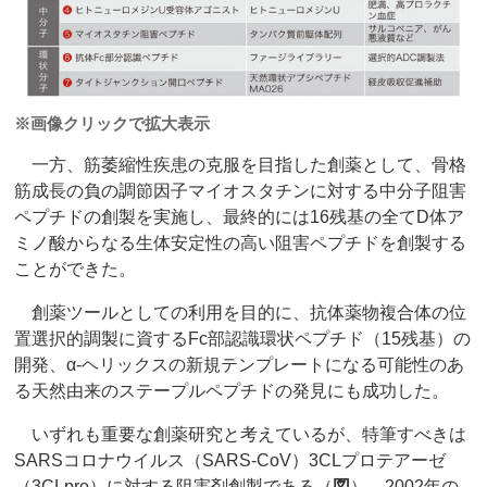
※画像クリックで拡大表示
一方、筋萎縮性疾患の克服を目指した創薬として、骨格
筋成長の負の調節因子マイオスタチンに対する中分子阻害
ペプチドの創製を実施し、最終的には16残基の全てD体ア
ミノ酸からなる生体安定性の高い阻害ペプチドを創製する
ことができた。
創薬ツールとしての利用を目的に、抗体薬物複合体の位
置選択的調製に資するFc部認識環状ペプチド（15残基）の
開発、α-ヘリックスの新規テンプレートになる可能性のあ
る天然由来のステープルペプチドの発見にも成功した。
いずれも重要な創薬研究と考えているが、特筆すべきは
SARSコロナウイルス（SARS-CoV）3CLプロテアーゼ
（3CLpro）に対する阻害剤創製である（
図
）。2002年の