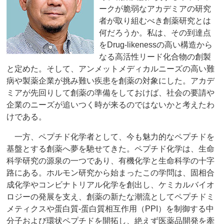
ークが脆弱なアカデミアの研究
者が取り組むべき創薬研究とは
何だろうか。私は、その到達点
をDrug-likenessの高い構造から
なる高活性リード化合物の創製
と定めた。そして、アンメットメディカルニーズの高い難
病や製薬企業が挑み難い疾患を創薬の対象にした。アカデ
ミアが先回りして創薬の準備をしておけば、社会の要請や
企業のニーズが追いつく時が来るのではないかと考えたわ
けである。
一方、ペプチド化学者として、今も魅力的なペプチドを
基盤とする創薬へ夢を馳せてきた。ペプチド化学は、生命
科学研究の源泉の一つであり、有機化学と生命科学の十字
路にある。ホルモン研究から始まったこの学問は、固相合
成化学やコンビナトリアル化学を創出し、ケミカルバイオ
ロジーの発展を支え、創薬の新たな潮流としてペプチドミ
メティクスや蛋白質-蛋白質相互作用（PPI）を制御する中
分子および環状ペプチドを開拓し、絶えず医薬品開発を牽