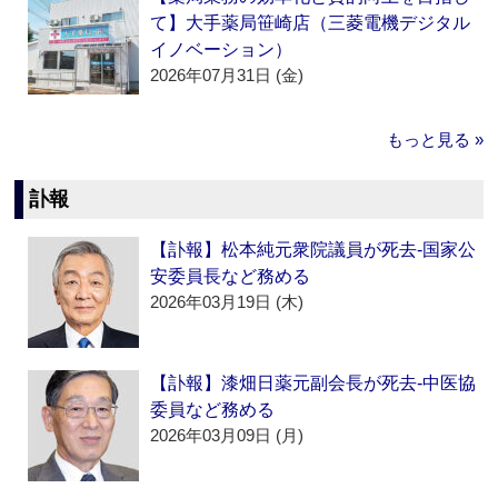
て】大手薬局笹崎店（三菱電機デジタル
イノベーション）
2026年07月31日 (金)
もっと見る »
訃報
【訃報】松本純元衆院議員が死去‐国家公
安委員長など務める
2026年03月19日 (木)
【訃報】漆畑日薬元副会長が死去‐中医協
委員など務める
2026年03月09日 (月)