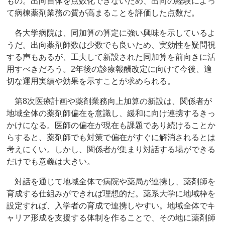
もの。出向自体を点数化できないため、出向の経験によっ
て病棟薬剤業務の質が高まることを評価した点数だ。
各大学病院は、同加算の算定に強い興味を示しているよ
うだ。出向薬剤師数は少数でも良いため、実効性を疑問視
する声もあるが、工夫して新設された同加算を前向きに活
用すべきだろう。2年後の診療報酬改定に向けて今後、適
切な運用実績や効果を示すことが求められる。
第8次医療計画や薬剤業務向上加算の新設は、関係者が
地域全体の薬剤師偏在を意識し、緩和に向け連携するきっ
かけになる。医師の偏在が現在も課題であり続けることか
らすると、薬剤師でも対策で偏在がすぐに解消されるとは
考えにくい。しかし、関係者が集まり対話する場ができる
だけでも意義は大きい。
対話を通じて地域全体で病院や薬局が連携し、薬剤師を
育成する仕組みができれば理想的だ。薬系大学に地域枠を
設定すれば、入学者の育成で連携しやすい。地域全体でキ
ャリア形成を支援する体制を作ることで、その地に薬剤師