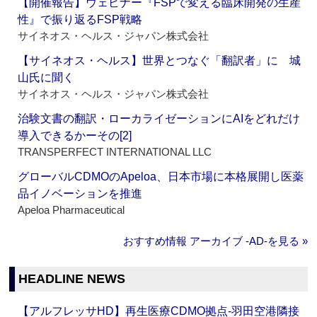
【開催報告】ウェビナー『FSPで変える臨床開発の生産
性』で振り返るFSP戦略
サイネオス・ヘルス・ジャパン株式会社
【サイネオス・ヘルス】世界とつなぐ「翻訳者」に 城
山氏に聞く
サイネオス・ヘルス・ジャパン株式会社
治験文書の翻訳・ローカライゼーションにAIをどれだけ
導入できるかーその[2]
TRANSPERFECT INTERNATIONAL LLC
グローバルCDMOのApeloa、日本市場に本格展開し医薬
品イノベーションを推進
Apeloa Pharmaceutical
おすすめ情報 アーカイブ ‐AD‐を見る »
HEADLINE NEWS
【アルフレッサHD】再生医療CDMO拠点‐羽田空港隣接