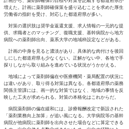
計画から、薬剤師確保の目標や対策を記載する都道府県が
増えた。計画に薬剤師確保策を盛り込むことを求めた厚生
労働省の指針を受け、対応した都道府県が多い。
対策の選択肢は奨学金返還支援、求人情報の一元的な提
供、求職者とのマッチング、復職支援、基幹病院から地方
病院への薬剤師出向、薬系大学の地域枠設定などがある。
計画の中身を見ると濃淡があり、具体的な肉付けを後回
しにした都道府県も少なくない。正解がない中、各地で手
探りしながら取り組みを進めている状況がうかがえる。
地域によって薬剤師偏在や医療機関・薬局配置の状況に
は違いがあり、取り得る対策は異なる。各都道府県の薬務
関係主管課には、画一的な対策ではなく、地域の事情を反
映した工夫が求められる。対策の本格化はこれからだ。
病院薬剤師の偏在緩和には、診療報酬改定で新設された
「薬剤業務向上加算」が追い風になる。大学病院等の基幹
病院が他病院に薬剤師を出向させた場合などに算定できる