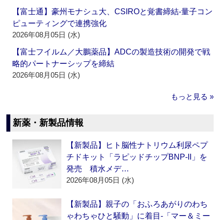
【富士通】豪州モナシュ大、CSIROと覚書締結‐量子コン
ピューティングで連携強化
2026年08月05日 (水)
【富士フイルム／大鵬薬品】ADCの製造技術の開発で戦
略的パートナーシップを締結
2026年08月05日 (水)
もっと見る »
新薬・新製品情報
【新製品】ヒト脳性ナトリウム利尿ペプ
チドキット「ラピッドチップBNP-II」を
発売 積水メデ…
2026年08月05日 (水)
【新製品】親子の「おふろあがりのわち
ゃわちゃひと騒動」に着目‐「マー＆ミー