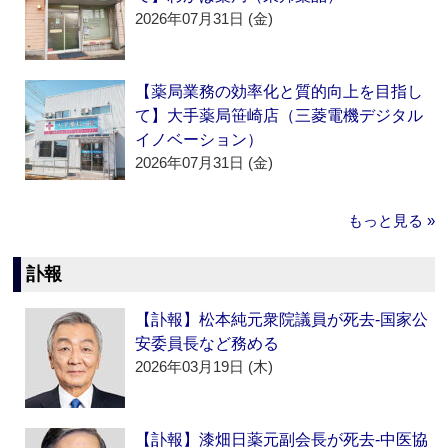
2026年07月31日 (金)
【薬局業務の効率化と質的向上を目指し
て】大手薬局笹崎店（三菱電機デジタル
イノベーション）
2026年07月31日 (金)
もっと見る »
訃報
【訃報】松本純元衆院議員が死去‐国家公
安委員長など務める
2026年03月19日 (木)
【訃報】漆畑日薬元副会長が死去‐中医協