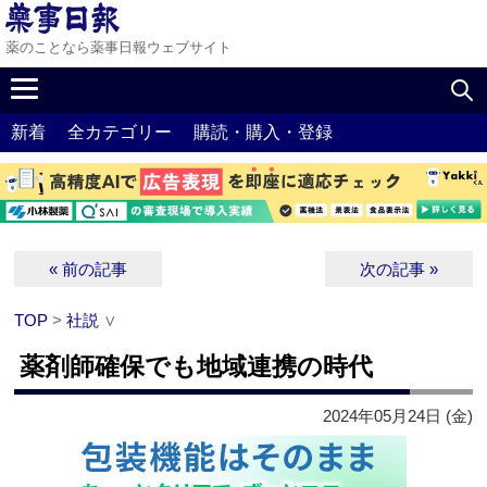
薬のことなら薬事日報ウェブサイト
新着
全カテゴリー
購読・購入・登録
« 前の記事
次の記事 »
TOP
>
社説
∨
薬剤師確保でも地域連携の時代
2024年05月24日 (金)