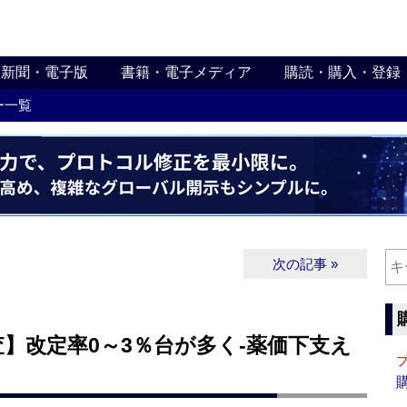
新聞・電子版
書籍・電子メディア
購読・購入・登録
ー一覧
次の記事 »
】改定率0～3％台が多く‐薬価下支え