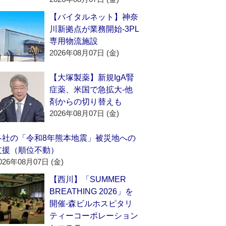
【バイタルネット】神奈
川新拠点が業務開始‐3PL
専用物流施設
2026年08月07日 (金)
【大塚製薬】新規IgA腎
症薬、米国で急拡大‐他
剤からの切り替えも
2026年08月07日 (金)
各社の「令和8年熊本地震」被災地への
支援（順位不動）
026年08月07日 (金)
【西川】「SUMMER
BREATHING 2026」を
開催‐森ビルホスピタリ
ティーコーポレーション