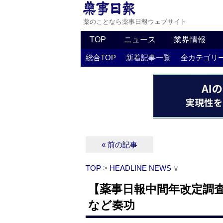
薬のことなら薬事日報ウェブサイト
TOP
ニュース
業界情報
総合TOP
新着記事一覧
全カテゴリ
« 前の記事
TOP
>
HEADLINE NEWS
∨
【薬事日報中間年改定調査
など奏功