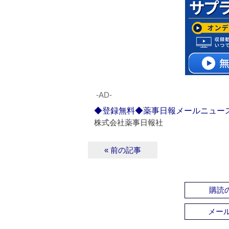
‐AD‐
◆登録無料◆薬事日報メールニュー
株式会社薬事日報社
« 前の記事
購読の
メー