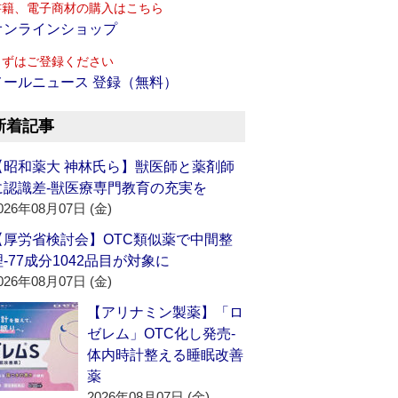
書籍、電子商材の購入はこちら
オンラインショップ
まずはご登録ください
メールニュース 登録（無料）
新着記事
【昭和薬大 神林氏ら】獣医師と薬剤師
に認識差‐獣医療専門教育の充実を
026年08月07日 (金)
【厚労省検討会】OTC類似薬で中間整
理‐77成分1042品目が対象に
026年08月07日 (金)
【アリナミン製薬】「ロ
ゼレム」OTC化し発売‐
体内時計整える睡眠改善
薬
2026年08月07日 (金)