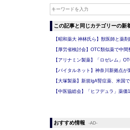
この記事と同じカテゴリーの新
【昭和薬大 神林氏ら】獣医師と薬剤
【厚労省検討会】OTC類似薬で中間整
【アリナミン製薬】「ロゼレム」OT
【バイタルネット】神奈川新拠点が業
【大塚製薬】新規IgA腎症薬、米国
【中医協総会】「ヒフデュラ」薬価1
おすすめ情報
‐AD‐