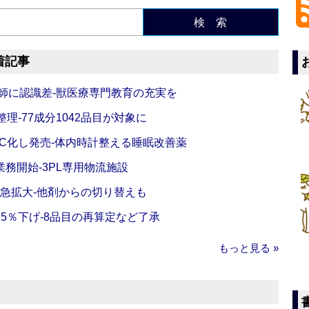
検 索
着記事
師に認識差‐獣医療専門教育の充実を
理‐77成分1042品目が対象に
C化し発売‐体内時計整える睡眠改善薬
務開始‐3PL専用物流施設
で急拡大‐他剤からの切り替えも
5％下げ‐8品目の再算定など了承
もっと見る »