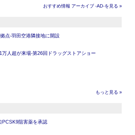
おすすめ情報 アーカイブ ‐AD‐を見る »
O拠点‐羽田空港隣接地に開設
11万人超が来場‐第26回ドラッグストアショー
もっと見る »
口PCSK9阻害薬を承認