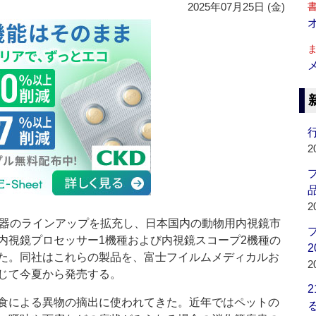
2025年07月25日 (金)
行
2
品
2
器のラインアップを拡充し、日本国内の動物用内視鏡市
内視鏡プロセッサー1機種および内視鏡スコープ2機種の
2
た。同社はこれらの製品を、富士フイルムメディカルお
2
通じて今夏から発売する。
食による異物の摘出に使われてきた。近年ではペットの