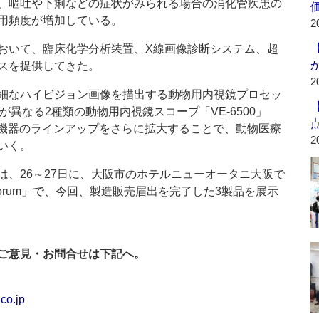
、嘔吐や下痢などの症状がみられる場合の消化管疾患の
用頻度が増加している。
2
おいて、臨床化学分析装置、X線画像診断システム、超
スを提供してきた。
2
細なハイビジョン画像を描出する動物用内視鏡プロセッ
径が異なる2種類の動物用内視鏡スコープ「VE-6500」
療用機器のラインアップをさらに拡大することで、動物医療
2
いく。
は、26～27日に、大阪市のホテルニューオータニ大阪で
nary Forum」で、今回、製造販売届出を完了した3製品を展示
ご意見・お問合せは下記へ。
co.jp