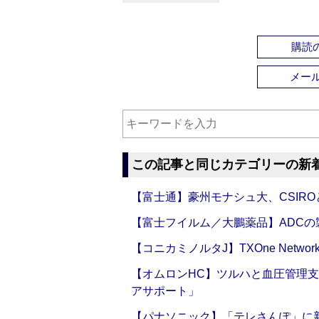
購読の
メー
この記事と同じカテゴリーの新
【富士通】豪州モナシュ大、CSIR
【富士フイルム／大鵬薬品】ADC
【コニカミノルタJ】TXOne Net
【オムロンHC】ツルハと血圧管理
アサポート」
【パナソニック】「テレさんぽ」に