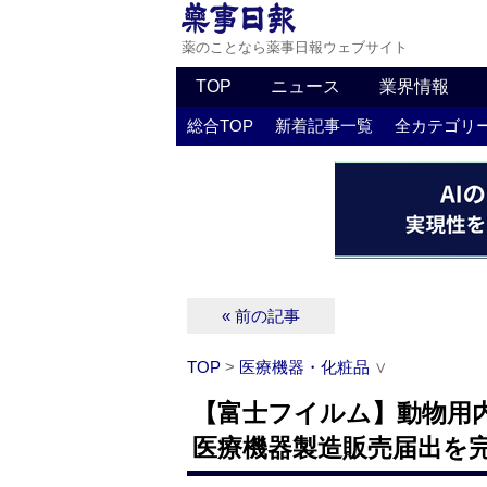
薬のことなら薬事日報ウェブサイト
TOP
ニュース
業界情報
総合TOP
新着記事一覧
全カテゴリ
« 前の記事
TOP
>
医療機器・化粧品
∨
【富士フイルム】動物用内
医療機器製造販売届出を