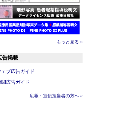
もっと見る »
広告掲載
ウェブ広告ガイド
新聞広告ガイド
広報・宣伝担当者の方へ »