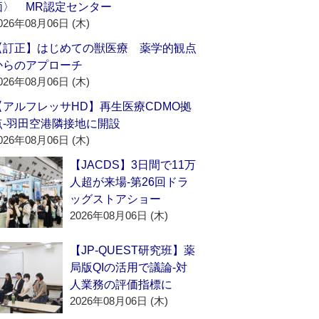
価〉 MR認定センター
026年08月06日 (木)
【訂正】はじめての獣医療 薬学的観点
からのアプローチ
026年08月06日 (木)
【アルフレッサHD】再生医療CDMO拠
点‐羽田空港隣接地に開設
026年08月06日 (木)
【JACDS】3日間で11万
人超が来場‐第26回ドラ
ッグストアショー
2026年08月06日 (木)
【JP-QUEST研究班】薬
局版QIの活用で議論‐対
人業務の評価指標に
2026年08月06日 (木)