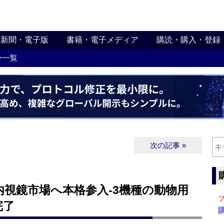
新聞・電子版
書籍・電子メディア
購読・購入・登録
ー一覧
次の記事 »
視鏡市場へ本格参入‐3機種の動物用
完了