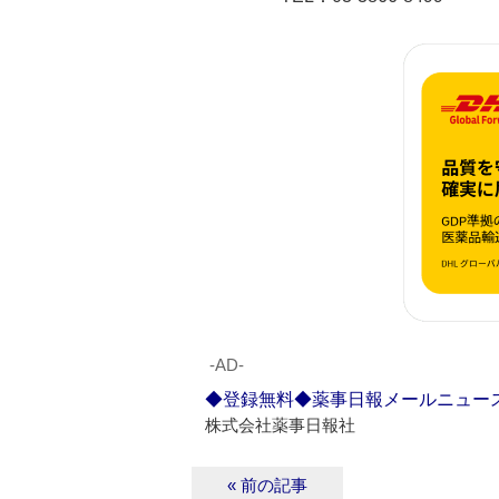
‐AD‐
◆登録無料◆薬事日報メールニュー
株式会社薬事日報社
« 前の記事