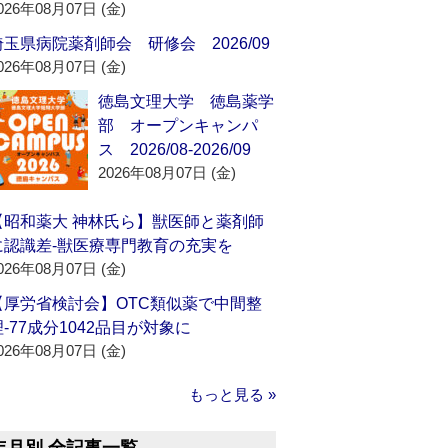
026年08月07日 (金)
埼玉県病院薬剤師会 研修会 2026/09
026年08月07日 (金)
徳島文理大学 徳島薬学
部 オープンキャンパ
ス 2026/08-2026/09
2026年08月07日 (金)
【昭和薬大 神林氏ら】獣医師と薬剤師
に認識差‐獣医療専門教育の充実を
026年08月07日 (金)
【厚労省検討会】OTC類似薬で中間整
理‐77成分1042品目が対象に
026年08月07日 (金)
もっと見る »