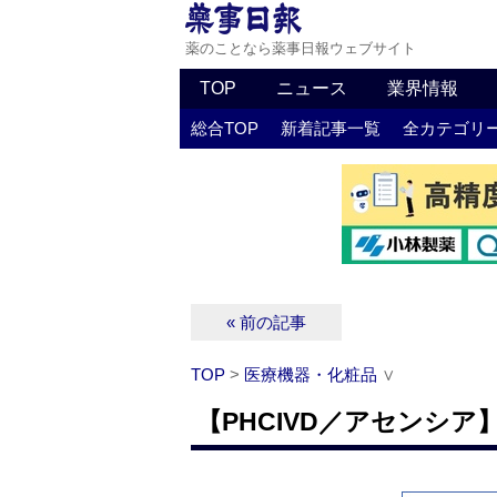
薬のことなら薬事日報ウェブサイト
TOP
ニュース
業界情報
総合TOP
新着記事一覧
全カテゴリ
« 前の記事
TOP
>
医療機器・化粧品
∨
【PHCIVD／アセンシ