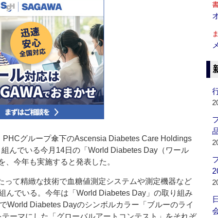
行
2
品
ープ傘下のAscensia Diabetes Care Holdings
2
いる今月14日の「World Diabetes Day（ワール
を、今年も実施すると発表した。
2
わたって精緻な技術で血糖値測定システムや測定機器など
2
いる。今年は「World Diabetes Day」の取り組み
rld Diabetes Dayのシンボルカラー「ブルーのライ
会
nxietyをテーマにした「グローバルアートコンテスト」をそれぞ