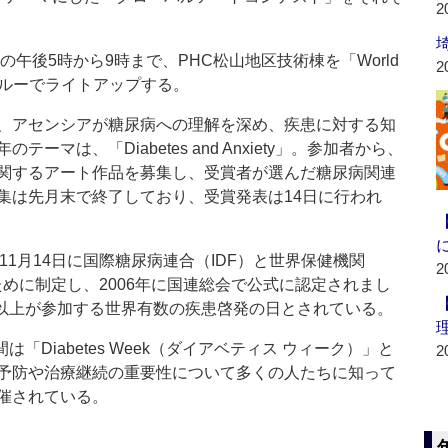
2
午後5時から9時まで、PHC松山地区技術棟を「World
2
ーのブルーでライトアップする。
、アセンシアが糖尿病への理解を深め、疾患に対する知
マは、「Diabetes and Anxiety」。参加者から、
関するアート作品を募集し、受賞者が選んだ糖尿病関連
集は先月末で終了しており、受賞発表は14日に行われ
1991年11月14日に国際糖尿病連合（IDF）と世界保健機関
2
めに制定し、2006年に国連総会で公式に認定されまし
人以上が参加する世界有数の疾患啓発の日とされている。
「Diabetes Week（ダイアベティス ウィーク）」と
2
予防や治療継続の重要性について多くの人たちに知って
催されている。