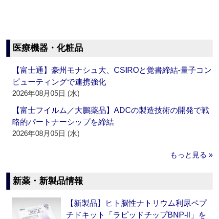
医療機器・化粧品
【富士通】豪州モナシュ大、CSIROと覚書締結‐量子コン
ピューティングで連携強化
2026年08月05日 (水)
【富士フイルム／大鵬薬品】ADCの製造技術の開発で戦
略的パートナーシップを締結
2026年08月05日 (水)
もっと見る »
新薬・新製品情報
【新製品】ヒト脳性ナトリウム利尿ペプ
チドキット「ラピッドチップBNP-II」を