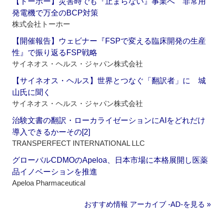
【トーホー】災害時でも『止まらない』事業へ 非常用
発電機で万全のBCP対策
株式会社トーホー
【開催報告】ウェビナー『FSPで変える臨床開発の生産
性』で振り返るFSP戦略
サイネオス・ヘルス・ジャパン株式会社
【サイネオス・ヘルス】世界とつなぐ「翻訳者」に 城
山氏に聞く
サイネオス・ヘルス・ジャパン株式会社
治験文書の翻訳・ローカライゼーションにAIをどれだけ
導入できるかーその[2]
TRANSPERFECT INTERNATIONAL LLC
グローバルCDMOのApeloa、日本市場に本格展開し医薬
品イノベーションを推進
Apeloa Pharmaceutical
おすすめ情報 アーカイブ ‐AD‐を見る »