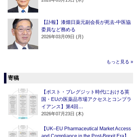
【訃報】漆畑日薬元副会長が死去‐中医協
委員など務める
2026年03月09日 (月)
もっと見る »
寄稿
【ポスト・ブレグジット時代における英
国・EUの医薬品市場アクセスとコンプラ
イアンス】第4回…
2026年07月23日 (木)
【UK–EU Pharmaceutical Market Access
and Compliance in the Post-Brexit Era】