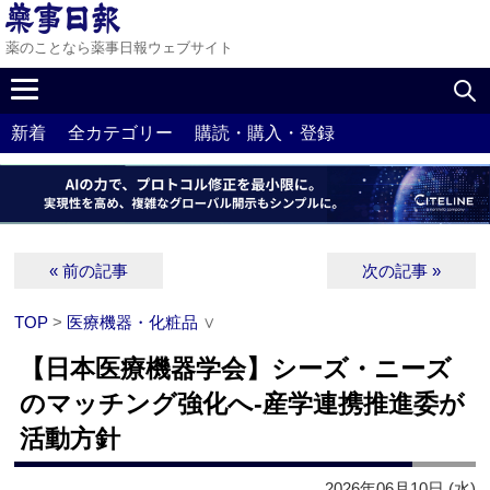
薬のことなら薬事日報ウェブサイト
新着
全カテゴリー
購読・購入・登録
« 前の記事
次の記事 »
TOP
>
医療機器・化粧品
∨
【日本医療機器学会】シーズ・ニーズ
のマッチング強化へ‐産学連携推進委が
活動方針
2026年06月10日 (水)