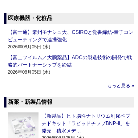
医療機器・化粧品
【富士通】豪州モナシュ大、CSIROと覚書締結‐量子コン
ピューティングで連携強化
2026年08月05日 (水)
【富士フイルム／大鵬薬品】ADCの製造技術の開発で戦
略的パートナーシップを締結
2026年08月05日 (水)
もっと見る »
新薬・新製品情報
【新製品】ヒト脳性ナトリウム利尿ペプ
チドキット「ラピッドチップBNP-II」を
発売 積水メデ…
2026年08月05日 (水)