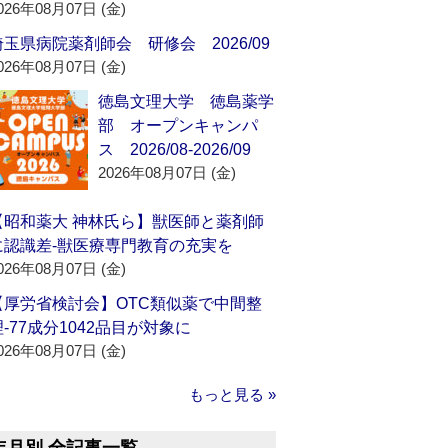
026年08月07日 (金)
埼玉県病院薬剤師会 研修会 2026/09
026年08月07日 (金)
徳島文理大学 徳島薬学
部 オープンキャンパ
ス 2026/08-2026/09
2026年08月07日 (金)
【昭和薬大 神林氏ら】獣医師と薬剤師
に認識差‐獣医療専門教育の充実を
026年08月07日 (金)
【厚労省検討会】OTC類似薬で中間整
理‐77成分1042品目が対象に
026年08月07日 (金)
もっと見る »