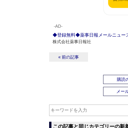
‐AD‐
◆登録無料◆薬事日報メールニュー
株式会社薬事日報社
« 前の記事
購読の
メー
この記事と同じカテゴリーの新