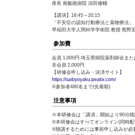
座長 南飯能病院 須田修輔
【講演】18:45～20:15
「不安症の認知行動療法と薬物療法」
早稲田大学人間科学学術院 教授 熊野
参加費
会員 1,000円 埼玉県病院薬剤師会
非会員 2,000円
【研修会申し込み・決済サイト】
https://saibyoyaku.peatix.com/
※参加者480名まで(先着順)
注意事項
※本研修会は「講演」開始より90分
※本研修会はすべてオンライン(同時配
※聴講するためには事前申し込みが必