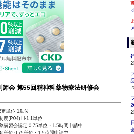
行
2
品
剤師会 第55回精神科薬物療法研修会
2
2
認定単位 1単位
2
4) III-1 1単位
習会認定 0.75単位・1.5時間申請中
会
位 0.75単位・1.5時間申請中