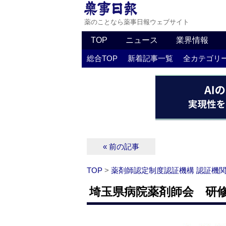
薬のことなら薬事日報ウェブサイト
TOP
ニュース
業界情報
総合TOP
新着記事一覧
全カテゴリ
« 前の記事
TOP
>
薬剤師認定制度認証機構 認証機
埼玉県病院薬剤師会 研修会 