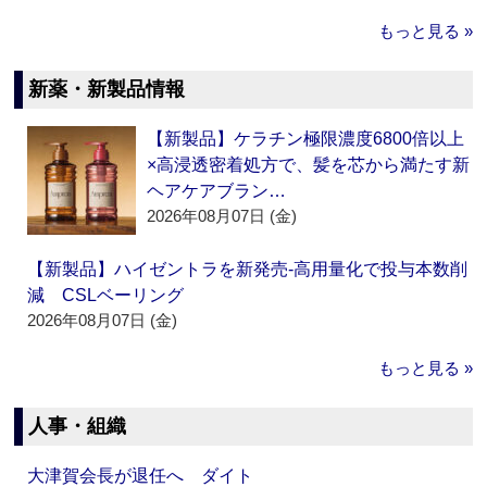
もっと見る »
新薬・新製品情報
【新製品】ケラチン極限濃度6800倍以上
×高浸透密着処方で、髪を芯から満たす新
ヘアケアブラン…
2026年08月07日 (金)
【新製品】ハイゼントラを新発売‐高用量化で投与本数削
減 CSLベーリング
2026年08月07日 (金)
もっと見る »
人事・組織
大津賀会長が退任へ ダイト