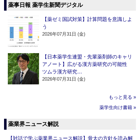
薬事日報 薬学生新聞デジタル
【薬ゼミ国試対策】計算問題を意識しよ
う
2026年07月31日 (金)
【日本薬学生連盟・先輩薬剤師のキャリ
アノート】広がる漢方薬研究の可能性
ツムラ漢方研究…
2026年07月31日 (金)
もっと見る »
薬学生向け書籍 »
薬業界ニュース解説
【対話で学ぶ薬業界ニュース解説】骨太の方針を読み解