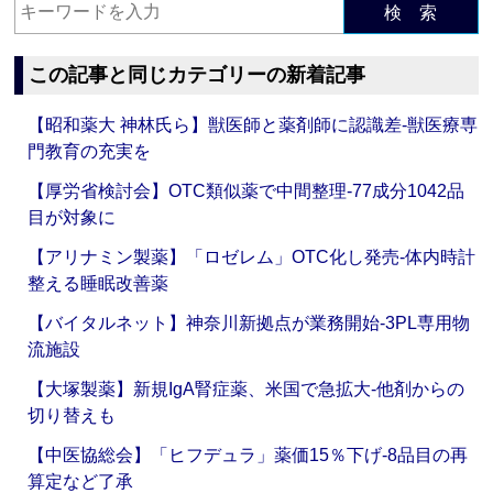
検 索
この記事と同じカテゴリーの新着記事
【昭和薬大 神林氏ら】獣医師と薬剤師に認識差‐獣医療専
門教育の充実を
【厚労省検討会】OTC類似薬で中間整理‐77成分1042品
目が対象に
【アリナミン製薬】「ロゼレム」OTC化し発売‐体内時計
整える睡眠改善薬
【バイタルネット】神奈川新拠点が業務開始‐3PL専用物
流施設
【大塚製薬】新規IgA腎症薬、米国で急拡大‐他剤からの
切り替えも
【中医協総会】「ヒフデュラ」薬価15％下げ‐8品目の再
算定など了承