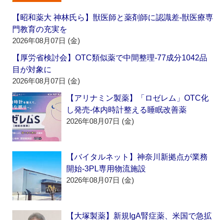
【昭和薬大 神林氏ら】獣医師と薬剤師に認識差‐獣医療専
門教育の充実を
2026年08月07日 (金)
【厚労省検討会】OTC類似薬で中間整理‐77成分1042品
目が対象に
2026年08月07日 (金)
【アリナミン製薬】「ロゼレム」OTC化
し発売‐体内時計整える睡眠改善薬
2026年08月07日 (金)
【バイタルネット】神奈川新拠点が業務
開始‐3PL専用物流施設
2026年08月07日 (金)
【大塚製薬】新規IgA腎症薬、米国で急拡