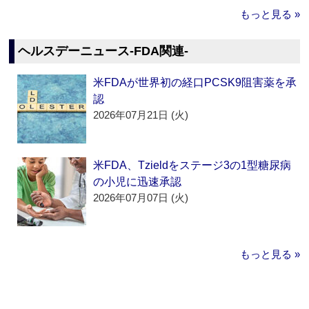
もっと見る »
ヘルスデーニュース‐FDA関連‐
米FDAが世界初の経口PCSK9阻害薬を承
認
2026年07月21日 (火)
米FDA、Tzieldをステージ3の1型糖尿病
の小児に迅速承認
2026年07月07日 (火)
もっと見る »