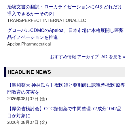
治験文書の翻訳・ローカライゼーションにAIをどれだけ
導入できるかーその[2]
TRANSPERFECT INTERNATIONAL LLC
グローバルCDMOのApeloa、日本市場に本格展開し医薬
品イノベーションを推進
Apeloa Pharmaceutical
おすすめ情報 アーカイブ ‐AD‐を見る »
HEADLINE NEWS
【昭和薬大 神林氏ら】獣医師と薬剤師に認識差‐獣医療専
門教育の充実を
2026年08月07日 (金)
【厚労省検討会】OTC類似薬で中間整理‐77成分1042品
目が対象に
2026年08月07日 (金)