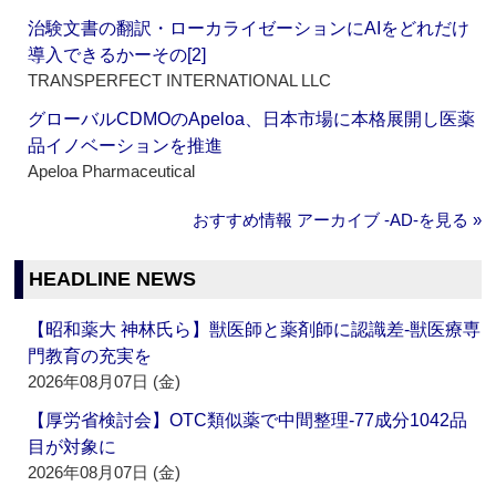
治験文書の翻訳・ローカライゼーションにAIをどれだけ
導入できるかーその[2]
TRANSPERFECT INTERNATIONAL LLC
グローバルCDMOのApeloa、日本市場に本格展開し医薬
品イノベーションを推進
Apeloa Pharmaceutical
おすすめ情報 アーカイブ ‐AD‐を見る »
HEADLINE NEWS
【昭和薬大 神林氏ら】獣医師と薬剤師に認識差‐獣医療専
門教育の充実を
2026年08月07日 (金)
【厚労省検討会】OTC類似薬で中間整理‐77成分1042品
目が対象に
2026年08月07日 (金)