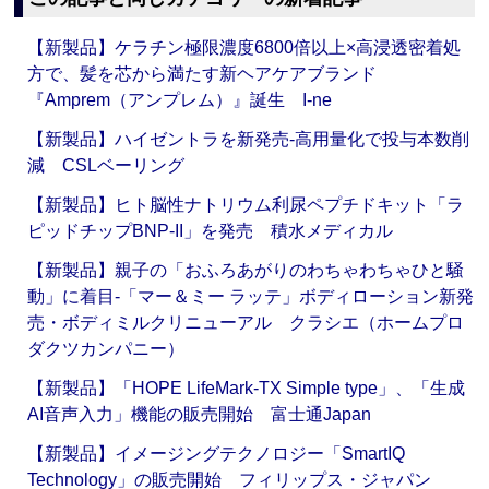
【新製品】ケラチン極限濃度6800倍以上×高浸透密着処
方で、髪を芯から満たす新ヘアケアブランド
『Amprem（アンプレム）』誕生 I-ne
【新製品】ハイゼントラを新発売‐高用量化で投与本数削
減 CSLベーリング
【新製品】ヒト脳性ナトリウム利尿ペプチドキット「ラ
ピッドチップBNP-II」を発売 積水メディカル
【新製品】親子の「おふろあがりのわちゃわちゃひと騒
動」に着目‐「マー＆ミー ラッテ」ボディローション新発
売・ボディミルクリニューアル クラシエ（ホームプロ
ダクツカンパニー）
【新製品】「HOPE LifeMark-TX Simple type」、「生成
AI音声入力」機能の販売開始 富士通Japan
【新製品】イメージングテクノロジー「SmartIQ
Technology」の販売開始 フィリップス・ジャパン