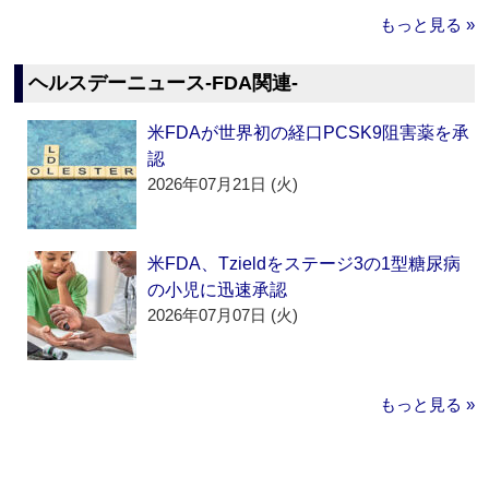
もっと見る »
ヘルスデーニュース‐FDA関連‐
米FDAが世界初の経口PCSK9阻害薬を承
認
2026年07月21日 (火)
米FDA、Tzieldをステージ3の1型糖尿病
の小児に迅速承認
2026年07月07日 (火)
もっと見る »