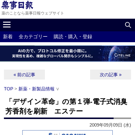
薬のことなら薬事日報ウェブサイト
新着
全カテゴリー
購読・購入・登録
« 前の記事
次の記事 »
TOP
>
新薬・新製品情報
∨
「デザイン革命」の第１弾‐電子式消臭
芳香剤を刷新 エステー
2009年09月09日 (水)