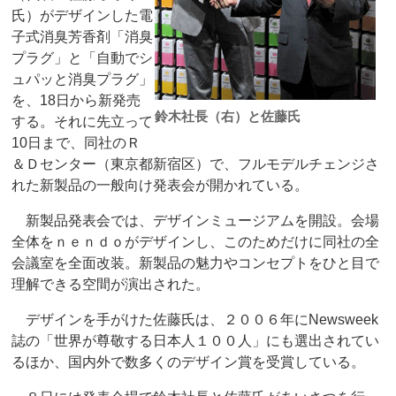
氏）がデザインした電
子式消臭芳香剤「消臭
プラグ」と「自動でシ
ュパッと消臭プラグ」
を、18日から新発売
鈴木社長（右）と佐藤氏
する。それに先立って
10日まで、同社のＲ
＆Ｄセンター（東京都新宿区）で、フルモデルチェンジさ
れた新製品の一般向け発表会が開かれている。
新製品発表会では、デザインミュージアムを開設。会場
全体をｎｅｎｄｏがデザインし、このためだけに同社の全
会議室を全面改装。新製品の魅力やコンセプトをひと目で
理解できる空間が演出された。
デザインを手がけた佐藤氏は、２００６年にNewsweek
誌の「世界が尊敬する日本人１００人」にも選出されてい
るほか、国内外で数多くのデザイン賞を受賞している。