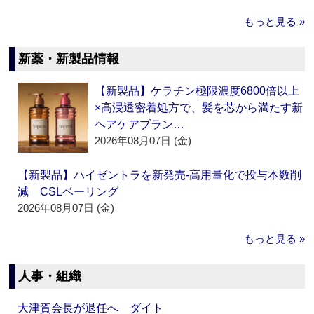
もっと見る »
新薬・新製品情報
【新製品】ケラチン極限濃度6800倍以上
×高浸透密着処方で、髪を芯から満たす新
ヘアケアブラン…
2026年08月07日 (金)
【新製品】ハイゼントラを新発売‐高用量化で投与本数削
減 CSLベーリング
2026年08月07日 (金)
もっと見る »
人事・組織
大津賀会長が退任へ ダイト