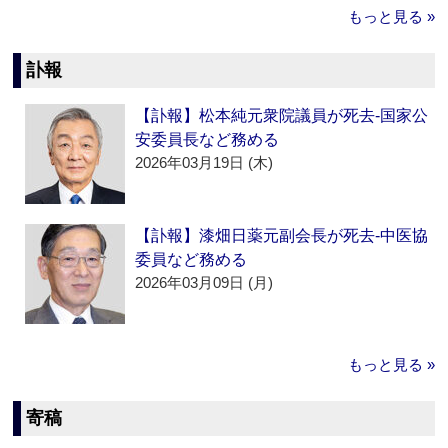
もっと見る »
訃報
【訃報】松本純元衆院議員が死去‐国家公
安委員長など務める
2026年03月19日 (木)
【訃報】漆畑日薬元副会長が死去‐中医協
委員など務める
2026年03月09日 (月)
もっと見る »
寄稿