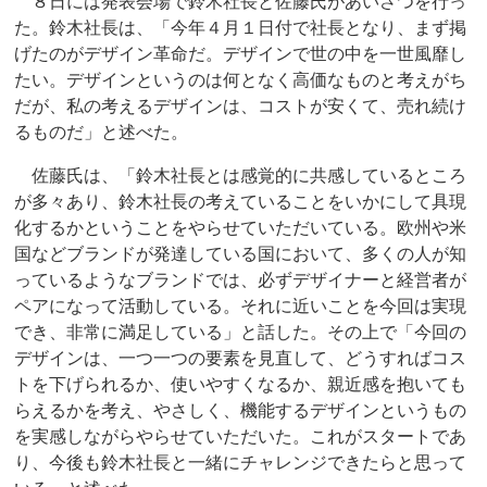
８日には発表会場で鈴木社長と佐藤氏があいさつを行っ
た。鈴木社長は、「今年４月１日付で社長となり、まず掲
げたのがデザイン革命だ。デザインで世の中を一世風靡し
たい。デザインというのは何となく高価なものと考えがち
だが、私の考えるデザインは、コストが安くて、売れ続け
るものだ」と述べた。
佐藤氏は、「鈴木社長とは感覚的に共感しているところ
が多々あり、鈴木社長の考えていることをいかにして具現
化するかということをやらせていただいている。欧州や米
国などブランドが発達している国において、多くの人が知
っているようなブランドでは、必ずデザイナーと経営者が
ペアになって活動している。それに近いことを今回は実現
でき、非常に満足している」と話した。その上で「今回の
デザインは、一つ一つの要素を見直して、どうすればコス
トを下げられるか、使いやすくなるか、親近感を抱いても
らえるかを考え、やさしく、機能するデザインというもの
を実感しながらやらせていただいた。これがスタートであ
り、今後も鈴木社長と一緒にチャレンジできたらと思って