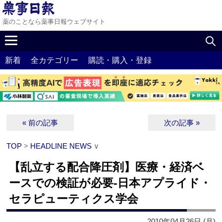
薬のことなら薬事日報ウェブサイト
新着
全カテゴリー
購読・購入・登録
« 前の記事
次の記事 »
TOP
>
HEADLINE NEWS
∨
【乱立する配合降圧剤】医療・経済ベ
ースでの検証が必要‐日本アプライド・
セラピューティクス学会
2010年04月26日 (月)