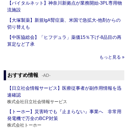
【バイタルネット】神奈川新拠点が業務開始‐3PL専用物
流施設
【大塚製薬】新規IgA腎症薬、米国で急拡大‐他剤からの
切り替えも
【中医協総会】「ヒフデュラ」薬価15％下げ‐8品目の再
算定など了承
もっと見る »
おすすめ情報
‐AD‐
【日立社会情報サービス】医療従事者が副作用情報を迅
速確認
株式会社日立社会情報サービス
【トーホー】災害時でも『止まらない』事業へ 非常用
発電機で万全のBCP対策
株式会社トーホー