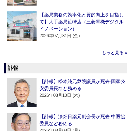
【薬局業務の効率化と質的向上を目指し
て】大手薬局笹崎店（三菱電機デジタル
イノベーション）
2026年07月31日 (金)
もっと見る »
訃報
【訃報】松本純元衆院議員が死去‐国家公
安委員長など務める
2026年03月19日 (木)
【訃報】漆畑日薬元副会長が死去‐中医協
委員など務める
2026年03月09日 (月)