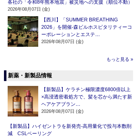
各社の「令和8年熊本地震」被災地への支援（順位不動）
2026年08月07日 (金)
【西川】「SUMMER BREATHING
2026」を開催‐森ビルホスピタリティーコ
ーポレーションとエステ…
2026年08月07日 (金)
もっと見る »
新薬・新製品情報
【新製品】ケラチン極限濃度6800倍以上
×高浸透密着処方で、髪を芯から満たす新
ヘアケアブラン…
2026年08月07日 (金)
【新製品】ハイゼントラを新発売‐高用量化で投与本数削
減 CSLベーリング