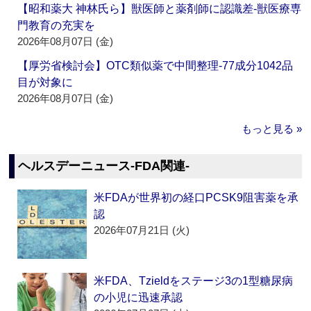
【昭和薬大 神林氏ら】獣医師と薬剤師に認識差‐獣医療専
門教育の充実を
2026年08月07日 (金)
【厚労省検討会】OTC類似薬で中間整理‐77成分1042品
目が対象に
2026年08月07日 (金)
もっと見る »
ヘルスデーニュース‐FDA関連‐
米FDAが世界初の経口PCSK9阻害薬を承
認
2026年07月21日 (火)
米FDA、Tzieldをステージ3の1型糖尿病
の小児に迅速承認