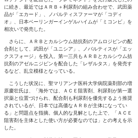
に続き、最近ではＡＲＢ＋利尿剤の組み合わせで、武田薬
品が「エカード」、ノバルティスファーマが「コディ
オ」、日本ベーリンガーインゲルハイムが「ミコンビ」を
相次いで発売した。
さらに、ＡＲＢとカルシウム拮抗剤のアムロジピンの配
合剤として、武田が「ユニシア」、ノバルティスが「エッ
クスフォージ」を投入。第一三共もＡＲＢとカルシウム拮
抗剤のアゼルニジピンを配合した「レザルタス」を発売す
るなど、乱立模様となっている。
こうした状況に、聖マリアンナ医科大学病院薬剤部の増
原慶壮氏は、「海外では、ＡＣＥ阻害剤、利尿剤が第一選
択薬と位置づけられ、配合剤も利尿剤を優先するよう推奨
されているが、日本では高価なＡＲＢが主体になってい
る」と問題点を指摘。個人的な見解とした上で、「ＡＣＥ
阻害剤を主体とした使い方が必要なのでは」との考えを示
した。