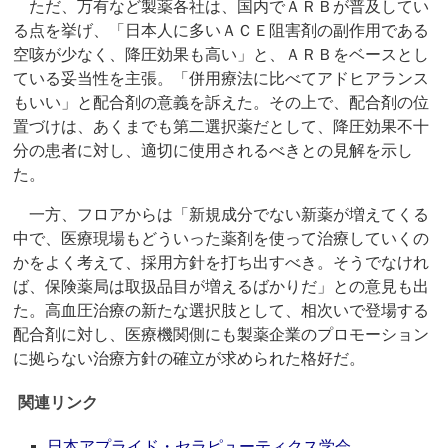
ただ、万有など製薬各社は、国内でＡＲＢが普及してい
る点を挙げ、「日本人に多いＡＣＥ阻害剤の副作用である
空咳が少なく、降圧効果も高い」と、ＡＲＢをベースとし
ている妥当性を主張。「併用療法に比べてアドヒアランス
もいい」と配合剤の意義を訴えた。その上で、配合剤の位
置づけは、あくまでも第二選択薬だとして、降圧効果不十
分の患者に対し、適切に使用されるべきとの見解を示し
た。
一方、フロアからは「新規成分でない新薬が増えてくる
中で、医療現場もどういった薬剤を使って治療していくの
かをよく考えて、採用方針を打ち出すべき。そうでなけれ
ば、保険薬局は取扱品目が増えるばかりだ」との意見も出
た。高血圧治療の新たな選択肢として、相次いで登場する
配合剤に対し、医療機関側にも製薬企業のプロモーション
に拠らない治療方針の確立が求められた格好だ。
関連リンク
日本アプライド・セラピューティクス学会