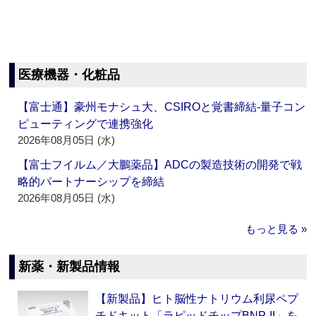
医療機器・化粧品
【富士通】豪州モナシュ大、CSIROと覚書締結‐量子コン
ピューティングで連携強化
2026年08月05日 (水)
【富士フイルム／大鵬薬品】ADCの製造技術の開発で戦
略的パートナーシップを締結
2026年08月05日 (水)
もっと見る »
新薬・新製品情報
【新製品】ヒト脳性ナトリウム利尿ペプ
チドキット「ラピッドチップBNP-II」を