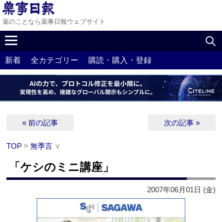
薬のことなら薬事日報ウェブサイト
新着
全カテゴリー
購読・購入・登録
« 前の記事
次の記事 »
TOP
>
無季言
∨
「ケシのミニ講座」
2007年06月01日 (金)