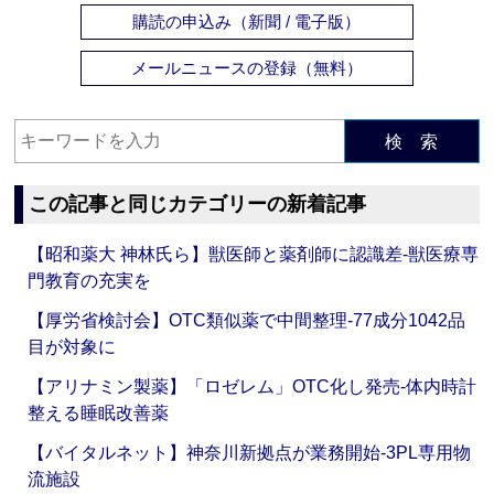
購読の申込み（新聞 / 電子版）
メールニュースの登録（無料）
検 索
この記事と同じカテゴリーの新着記事
【昭和薬大 神林氏ら】獣医師と薬剤師に認識差‐獣医療専
門教育の充実を
【厚労省検討会】OTC類似薬で中間整理‐77成分1042品
目が対象に
【アリナミン製薬】「ロゼレム」OTC化し発売‐体内時計
整える睡眠改善薬
【バイタルネット】神奈川新拠点が業務開始‐3PL専用物
流施設