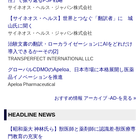
性』で振り返るFSP戦略
サイネオス・ヘルス・ジャパン株式会社
【サイネオス・ヘルス】世界とつなぐ「翻訳者」に 城
山氏に聞く
サイネオス・ヘルス・ジャパン株式会社
治験文書の翻訳・ローカライゼーションにAIをどれだけ
導入できるかーその[2]
TRANSPERFECT INTERNATIONAL LLC
グローバルCDMOのApeloa、日本市場に本格展開し医薬
品イノベーションを推進
Apeloa Pharmaceutical
おすすめ情報 アーカイブ ‐AD‐を見る »
HEADLINE NEWS
【昭和薬大 神林氏ら】獣医師と薬剤師に認識差‐獣医療専
門教育の充実を