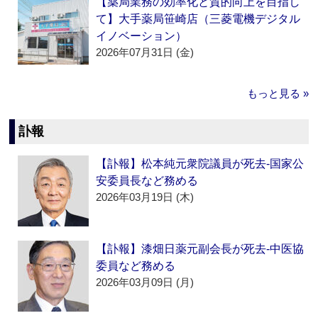
【薬局業務の効率化と質的向上を目指し
て】大手薬局笹崎店（三菱電機デジタル
イノベーション）
2026年07月31日 (金)
もっと見る »
訃報
【訃報】松本純元衆院議員が死去‐国家公
安委員長など務める
2026年03月19日 (木)
【訃報】漆畑日薬元副会長が死去‐中医協
委員など務める
2026年03月09日 (月)