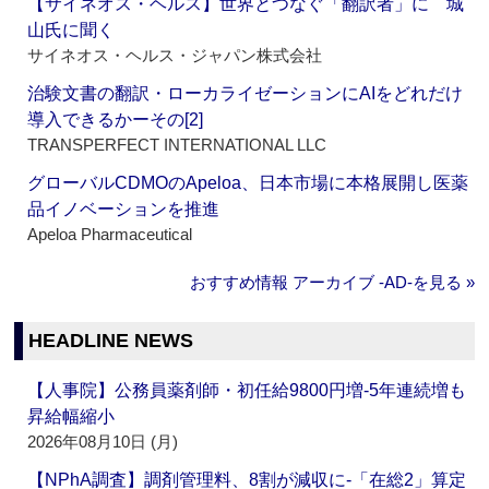
【サイネオス・ヘルス】世界とつなぐ「翻訳者」に 城
山氏に聞く
サイネオス・ヘルス・ジャパン株式会社
治験文書の翻訳・ローカライゼーションにAIをどれだけ
導入できるかーその[2]
TRANSPERFECT INTERNATIONAL LLC
グローバルCDMOのApeloa、日本市場に本格展開し医薬
品イノベーションを推進
Apeloa Pharmaceutical
おすすめ情報 アーカイブ ‐AD‐を見る »
HEADLINE NEWS
【人事院】公務員薬剤師・初任給9800円増‐5年連続増も
昇給幅縮小
2026年08月10日 (月)
【NPhA調査】調剤管理料、8割が減収に‐「在総2」算定