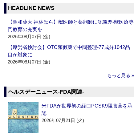
HEADLINE NEWS
【昭和薬大 神林氏ら】獣医師と薬剤師に認識差‐獣医療専
門教育の充実を
2026年08月07日 (金)
【厚労省検討会】OTC類似薬で中間整理‐77成分1042品
目が対象に
2026年08月07日 (金)
もっと見る »
ヘルスデーニュース‐FDA関連‐
米FDAが世界初の経口PCSK9阻害薬を承
認
2026年07月21日 (火)