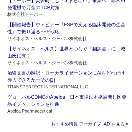
【トーホー】災害時でも『止まらない』事業へ 非常用
発電機で万全のBCP対策
株式会社トーホー
【開催報告】ウェビナー『FSPで変える臨床開発の生産
性』で振り返るFSP戦略
サイネオス・ヘルス・ジャパン株式会社
【サイネオス・ヘルス】世界とつなぐ「翻訳者」に 城
山氏に聞く
サイネオス・ヘルス・ジャパン株式会社
治験文書の翻訳・ローカライゼーションにAIをどれだけ
導入できるかーその[2]
TRANSPERFECT INTERNATIONAL LLC
グローバルCDMOのApeloa、日本市場に本格展開し医薬
品イノベーションを推進
Apeloa Pharmaceutical
おすすめ情報 アーカイブ ‐AD‐を見る »