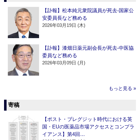
【訃報】松本純元衆院議員が死去‐国家公
安委員長など務める
2026年03月19日 (木)
【訃報】漆畑日薬元副会長が死去‐中医協
委員など務める
2026年03月09日 (月)
もっと見る »
寄稿
【ポスト・ブレグジット時代における英
国・EUの医薬品市場アクセスとコンプラ
イアンス】第4回…