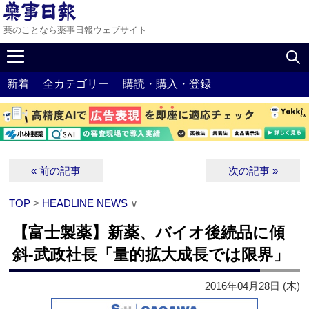
薬のことなら薬事日報ウェブサイト
新着
全カテゴリー
購読・購入・登録
« 前の記事
次の記事 »
TOP
>
HEADLINE NEWS
∨
【富士製薬】新薬、バイオ後続品に傾
斜‐武政社長「量的拡大成長では限界」
2016年04月28日 (木)