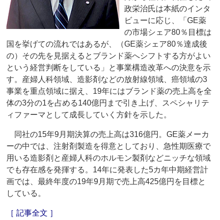
政栄治氏は本紙のインタ
ビューに応じ、「GE薬
の市場シェア80％目標は
国を挙げての流れではあるが、（GE薬シェア80％達成後
の）その先を見据えるとブランド薬へシフトする方がよい
という経営判断をしている」と事業構造改革への決意を示
す。産婦人科領域、造影剤などの放射線領域、癌領域の3
事業を重点領域に据え、19年にはブランド薬の売上高を全
体の3分の1を占める140億円まで引き上げ、スペシャリテ
ィファーマとして成長していく方針を示した。
同社の15年9月期決算の売上高は316億円。GE薬メーカ
ーの中では、注射剤製造を得意としており、急性期医療で
用いる造影剤と産婦人科のホルモン製剤などニッチな領域
でも存在感を発揮する。14年に発表した5カ年中期経営計
画では、最終年度の19年9月期で売上高425億円を目標と
している。
［ 記事全文 ］