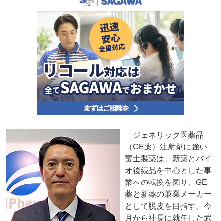
ジェネリック医薬品
（GE薬）注射剤に強い
富士製薬は、新薬とバイ
オ後続品を中心とした事
業への転換を図り、GE
薬と新薬の兼業メーカー
として脱皮を目指す。今
月から社長に就任した武