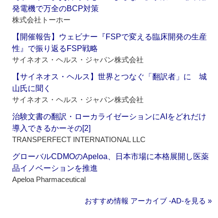
発電機で万全のBCP対策
株式会社トーホー
【開催報告】ウェビナー『FSPで変える臨床開発の生産
性』で振り返るFSP戦略
サイネオス・ヘルス・ジャパン株式会社
【サイネオス・ヘルス】世界とつなぐ「翻訳者」に 城
山氏に聞く
サイネオス・ヘルス・ジャパン株式会社
治験文書の翻訳・ローカライゼーションにAIをどれだけ
導入できるかーその[2]
TRANSPERFECT INTERNATIONAL LLC
グローバルCDMOのApeloa、日本市場に本格展開し医薬
品イノベーションを推進
Apeloa Pharmaceutical
おすすめ情報 アーカイブ ‐AD‐を見る »