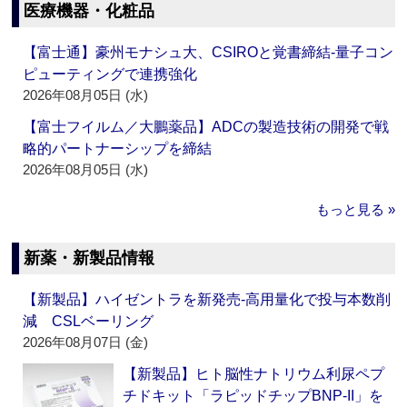
医療機器・化粧品
【富士通】豪州モナシュ大、CSIROと覚書締結‐量子コン
ピューティングで連携強化
2026年08月05日 (水)
【富士フイルム／大鵬薬品】ADCの製造技術の開発で戦
略的パートナーシップを締結
2026年08月05日 (水)
もっと見る »
新薬・新製品情報
【新製品】ハイゼントラを新発売‐高用量化で投与本数削
減 CSLベーリング
2026年08月07日 (金)
【新製品】ヒト脳性ナトリウム利尿ペプ
チドキット「ラピッドチップBNP-II」を