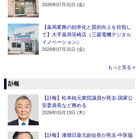
2026年07月31日 (金)
【薬局業務の効率化と質的向上を目指し
て】大手薬局笹崎店（三菱電機デジタル
イノベーション）
2026年07月31日 (金)
もっと見る »
訃報
【訃報】松本純元衆院議員が死去‐国家公
安委員長など務める
2026年03月19日 (木)
【訃報】漆畑日薬元副会長が死去‐中医協