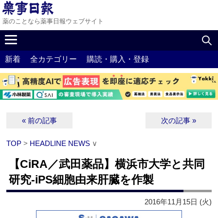
薬のことなら薬事日報ウェブサイト
新着
全カテゴリー
購読・購入・登録
« 前の記事
次の記事 »
TOP
>
HEADLINE NEWS
∨
【CiRA／武田薬品】横浜市大学と共同
研究‐iPS細胞由来肝臓を作製
2016年11月15日 (火)