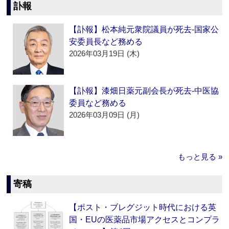
訃報
【訃報】松本純元衆院議員が死去‐国家公
安委員長など務める
2026年03月19日 (木)
【訃報】漆畑日薬元副会長が死去‐中医協
委員など務める
2026年03月09日 (月)
もっと見る »
寄稿
【ポスト・ブレグジット時代における英
国・EUの医薬品市場アクセスとコンプラ