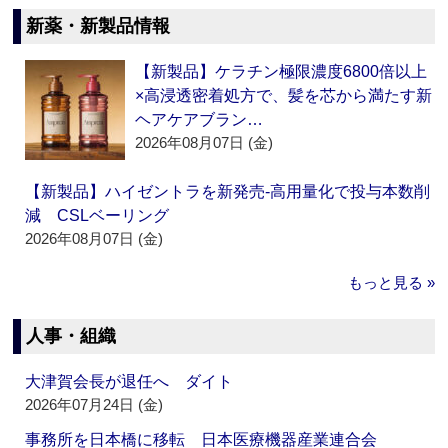
新薬・新製品情報
【新製品】ケラチン極限濃度6800倍以上
×高浸透密着処方で、髪を芯から満たす新
ヘアケアブラン…
2026年08月07日 (金)
【新製品】ハイゼントラを新発売‐高用量化で投与本数削
減 CSLベーリング
2026年08月07日 (金)
もっと見る »
人事・組織
大津賀会長が退任へ ダイト
2026年07月24日 (金)
事務所を日本橋に移転 日本医療機器産業連合会