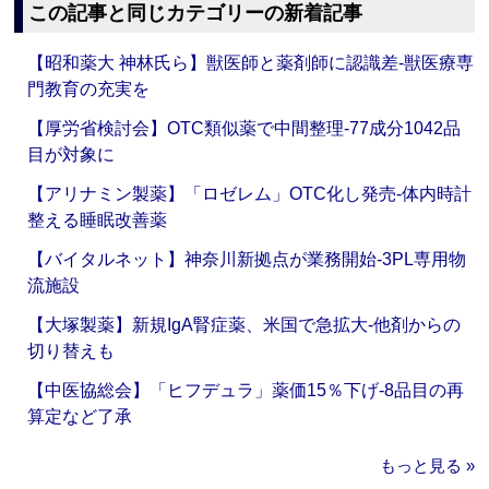
この記事と同じカテゴリーの新着記事
【昭和薬大 神林氏ら】獣医師と薬剤師に認識差‐獣医療専
門教育の充実を
【厚労省検討会】OTC類似薬で中間整理‐77成分1042品
目が対象に
【アリナミン製薬】「ロゼレム」OTC化し発売‐体内時計
整える睡眠改善薬
【バイタルネット】神奈川新拠点が業務開始‐3PL専用物
流施設
【大塚製薬】新規IgA腎症薬、米国で急拡大‐他剤からの
切り替えも
【中医協総会】「ヒフデュラ」薬価15％下げ‐8品目の再
算定など了承
もっと見る »