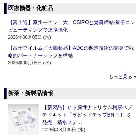
医療機器・化粧品
【富士通】豪州モナシュ大、CSIROと覚書締結‐量子コン
ピューティングで連携強化
2026年08月05日 (水)
【富士フイルム／大鵬薬品】ADCの製造技術の開発で戦
略的パートナーシップを締結
2026年08月05日 (水)
もっと見る »
新薬・新製品情報
【新製品】ヒト脳性ナトリウム利尿ペプ
チドキット「ラピッドチップBNP-II」を
発売 積水メデ…
2026年08月05日 (水)