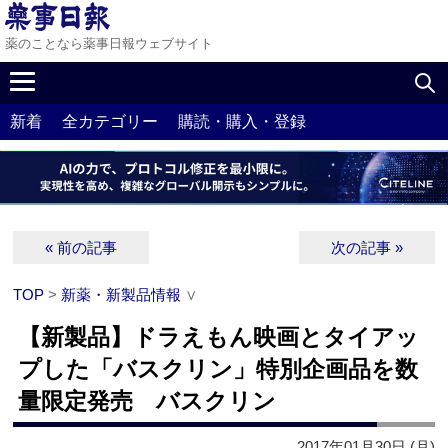
薬のことなら薬事日報ウェブサイト
新着
全カテゴリー
購読・購入・登録
« 前の記事
次の記事 »
TOP
>
新薬・新製品情報
∨
【新製品】ドラえもん映画とタイアッ
プした「バスクリン」特別企画品を数
量限定発売 バスクリン
2017年01月30日 (月)