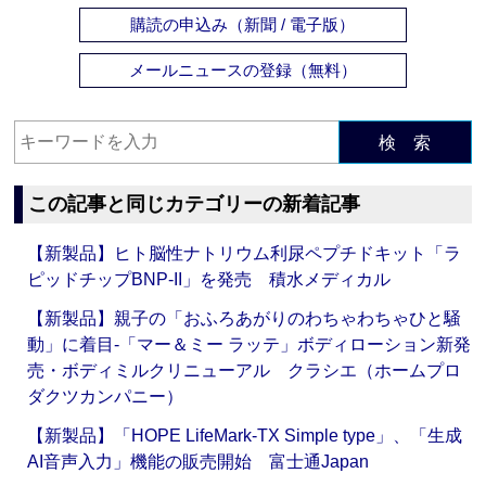
購読の申込み（新聞 / 電子版）
メールニュースの登録（無料）
検 索
この記事と同じカテゴリーの新着記事
【新製品】ヒト脳性ナトリウム利尿ペプチドキット「ラ
ピッドチップBNP-II」を発売 積水メディカル
【新製品】親子の「おふろあがりのわちゃわちゃひと騒
動」に着目‐「マー＆ミー ラッテ」ボディローション新発
売・ボディミルクリニューアル クラシエ（ホームプロ
ダクツカンパニー）
【新製品】「HOPE LifeMark-TX Simple type」、「生成
AI音声入力」機能の販売開始 富士通Japan