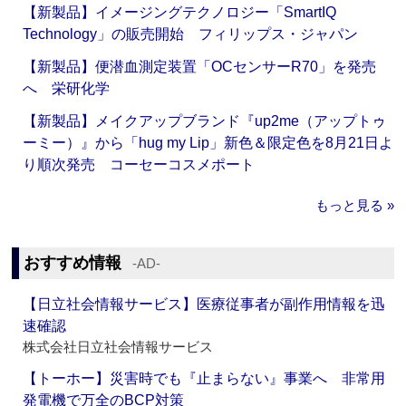
【新製品】イメージングテクノロジー「SmartIQ
Technology」の販売開始 フィリップス・ジャパン
【新製品】便潜血測定装置「OCセンサーR70」を発売
へ 栄研化学
【新製品】メイクアップブランド『up2me（アップトゥ
ーミー）』から「hug my Lip」新色＆限定色を8月21日よ
り順次発売 コーセーコスメポート
もっと見る »
おすすめ情報
‐AD‐
【日立社会情報サービス】医療従事者が副作用情報を迅
速確認
株式会社日立社会情報サービス
【トーホー】災害時でも『止まらない』事業へ 非常用
発電機で万全のBCP対策