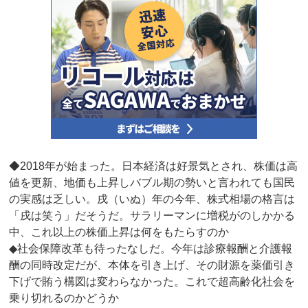
◆2018年が始まった。日本経済は好景気とされ、株価は高
値を更新、地価も上昇しバブル期の勢いと言われても国民
の実感は乏しい。戌（いぬ）年の今年、株式相場の格言は
「戌は笑う」だそうだ。サラリーマンに増税がのしかかる
中、これ以上の株価上昇は何をもたらすのか
◆社会保障改革も待ったなしだ。今年は診療報酬と介護報
酬の同時改定だが、本体を引き上げ、その財源を薬価引き
下げで賄う構図は変わらなかった。これで超高齢化社会を
乗り切れるのかどうか