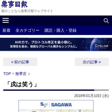
薬のことなら薬事日報ウェブサイト
新着
全カテゴリー
購読・購入・登録
« 前の記事
次の記事 »
TOP
>
無季言
∨
「戌は笑う」
2018年01月10日 (水)