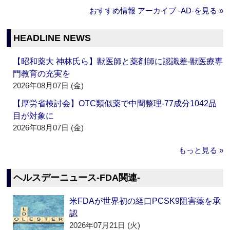
おすすめ情報 アーカイブ ‐AD‐を見る »
HEADLINE NEWS
【昭和薬大 神林氏ら】獣医師と薬剤師に認識差‐獣医療専
門教育の充実を
2026年08月07日 (金)
【厚労省検討会】OTC類似薬で中間整理‐77成分1042品
目が対象に
2026年08月07日 (金)
もっと見る »
ヘルスデーニュース‐FDA関連‐
米FDAが世界初の経口PCSK9阻害薬を承
認
2026年07月21日 (火)