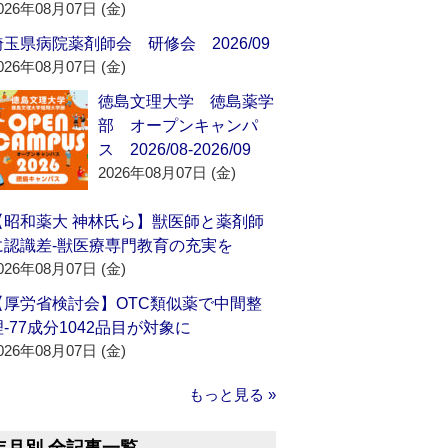
026年08月07日 (金)
埼玉県病院薬剤師会 研修会 2026/09
026年08月07日 (金)
徳島文理大学 徳島薬学
部 オープンキャンパ
ス 2026/08-2026/09
2026年08月07日 (金)
【昭和薬大 神林氏ら】獣医師と薬剤師
に認識差‐獣医療専門教育の充実を
026年08月07日 (金)
【厚労省検討会】OTC類似薬で中間整
理‐77成分1042品目が対象に
026年08月07日 (金)
もっと見る »