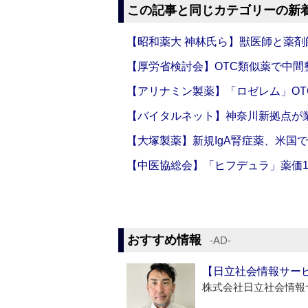
この記事と同じカテゴリーの新
【昭和薬大 神林氏ら】獣医師と薬剤
【厚労省検討会】OTC類似薬で中間整
【アリナミン製薬】「ロゼレム」OT
【バイタルネット】神奈川新拠点が業
【大塚製薬】新規IgA腎症薬、米国
【中医協総会】「ヒフデュラ」薬価1
おすすめ情報
‐AD‐
【日立社会情報サー
株式会社日立社会情報