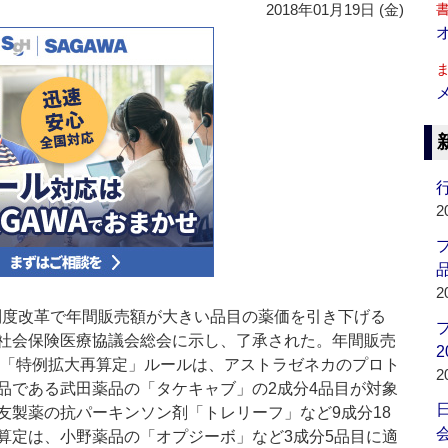
2018年01月19日 (金)
行
2
品
2
価制度改革で年間販売額が大きい品目の薬価を引き下げる
社会保険医療協議会総会に示し、了承された。年間販売
2
れる「特例拡大再算定」ルールは、アストラゼネカのプロト
2
品である武田薬品の「タケキャブ」の2成分4品目が対象
友製薬の抗パーキンソン剤「トレリーフ」など9成分18
会
算定は、小野薬品の「オプジーボ」など3成分5品目に適