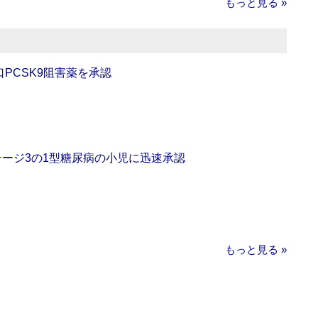
もっと見る »
口PCSK9阻害薬を承認
をステージ3の1型糖尿病の小児に迅速承認
もっと見る »