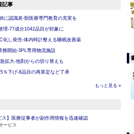
着記事
師に認識差‐獣医療専門教育の充実を
理‐77成分1042品目が対象に
C化し発売‐体内時計整える睡眠改善薬
務開始‐3PL専用物流施設
で急拡大‐他剤からの切り替えも
5％下げ‐8品目の再算定など了承
もっと見る »
ビス】医療従事者が副作用情報を迅速確認
サービス