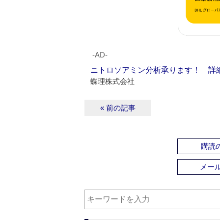
‐AD‐
ニトロソアミン分析承ります！ 詳
蝶理株式会社
« 前の記事
購読の
メー