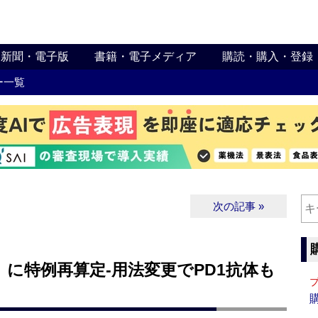
新聞・電子版
書籍・電子メディア
購読・購入・登録
ー一覧
次の記事 »
に特例再算定‐用法変更でPD1抗体も