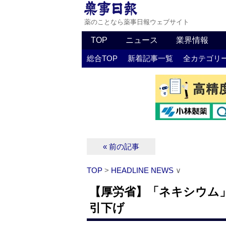
薬のことなら薬事日報ウェブサイト
TOP
ニュース
業界情報
総合TOP
新着記事一覧
全カテゴリ
« 前の記事
TOP
>
HEADLINE NEWS
∨
【厚労省】「ネキシウム」
引下げ