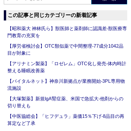
この記事と同じカテゴリーの新着記事
【昭和薬大 神林氏ら】獣医師と薬剤師に認識差‐獣医療専
門教育の充実を
【厚労省検討会】OTC類似薬で中間整理‐77成分1042品
目が対象に
【アリナミン製薬】「ロゼレム」OTC化し発売‐体内時計
整える睡眠改善薬
【バイタルネット】神奈川新拠点が業務開始‐3PL専用物
流施設
【大塚製薬】新規IgA腎症薬、米国で急拡大‐他剤からの
切り替えも
【中医協総会】「ヒフデュラ」薬価15％下げ‐8品目の再
算定など了承