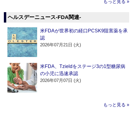
もっと見る »
ヘルスデーニュース‐FDA関連‐
米FDAが世界初の経口PCSK9阻害薬を承
認
2026年07月21日 (火)
米FDA、Tzieldをステージ3の1型糖尿病
の小児に迅速承認
2026年07月07日 (火)
もっと見る »