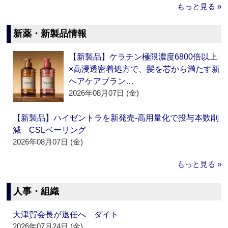
もっと見る »
新薬・新製品情報
【新製品】ケラチン極限濃度6800倍以上
×高浸透密着処方で、髪を芯から満たす新
ヘアケアブラン…
2026年08月07日 (金)
【新製品】ハイゼントラを新発売‐高用量化で投与本数削
減 CSLベーリング
2026年08月07日 (金)
もっと見る »
人事・組織
大津賀会長が退任へ ダイト
2026年07月24日 (金)