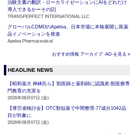
治験文書の翻訳・ローカライゼーションにAIをどれだけ
導入できるかーその[2]
TRANSPERFECT INTERNATIONAL LLC
グローバルCDMOのApeloa、日本市場に本格展開し医薬
品イノベーションを推進
Apeloa Pharmaceutical
おすすめ情報 アーカイブ ‐AD‐を見る »
HEADLINE NEWS
【昭和薬大 神林氏ら】獣医師と薬剤師に認識差‐獣医療専
門教育の充実を
2026年08月07日 (金)
【厚労省検討会】OTC類似薬で中間整理‐77成分1042品
目が対象に
2026年08月07日 (金)