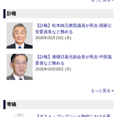
訃報
【訃報】松本純元衆院議員が死去‐国家公
安委員長など務める
2026年03月19日 (木)
【訃報】漆畑日薬元副会長が死去‐中医協
委員など務める
2026年03月09日 (月)
もっと見る »
寄稿
【ポスト・ブレグジット時代における英