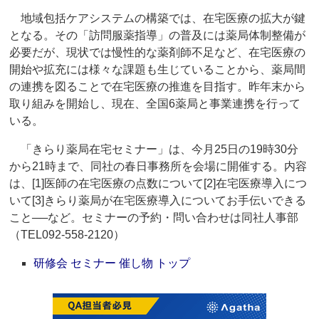
地域包括ケアシステムの構築では、在宅医療の拡大が鍵
となる。その「訪問服薬指導」の普及には薬局体制整備が
必要だが、現状では慢性的な薬剤師不足など、在宅医療の
開始や拡充には様々な課題も生じていることから、薬局間
の連携を図ることで在宅医療の推進を目指す。昨年末から
取り組みを開始し、現在、全国6薬局と事業連携を行って
いる。
「きらり薬局在宅セミナー」は、今月25日の19時30分
から21時まで、同社の春日事務所を会場に開催する。内容
は、[1]医師の在宅医療の点数について[2]在宅医療導入につ
いて[3]きらり薬局が在宅医療導入についてお手伝いできる
こと──など。セミナーの予約・問い合わせは同社人事部
（TEL092-558-2120）
研修会 セミナー 催し物 トップ