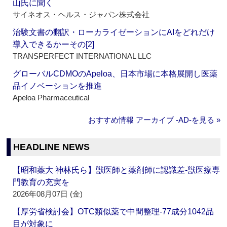
山氏に聞く
サイネオス・ヘルス・ジャパン株式会社
治験文書の翻訳・ローカライゼーションにAIをどれだけ
導入できるかーその[2]
TRANSPERFECT INTERNATIONAL LLC
グローバルCDMOのApeloa、日本市場に本格展開し医薬
品イノベーションを推進
Apeloa Pharmaceutical
おすすめ情報 アーカイブ ‐AD‐を見る »
HEADLINE NEWS
【昭和薬大 神林氏ら】獣医師と薬剤師に認識差‐獣医療専
門教育の充実を
2026年08月07日 (金)
【厚労省検討会】OTC類似薬で中間整理‐77成分1042品
目が対象に