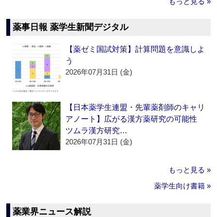
もっと見る »
薬事日報 薬学生新聞デジタル
【薬ゼミ国試対策】計算問題を意識しよ
う
2026年07月31日 (金)
【日本薬学生連盟・先輩薬剤師のキャリ
アノート】広がる漢方薬研究の可能性
ツムラ漢方研究…
2026年07月31日 (金)
もっと見る »
薬学生向け書籍 »
薬業界ニュース解説