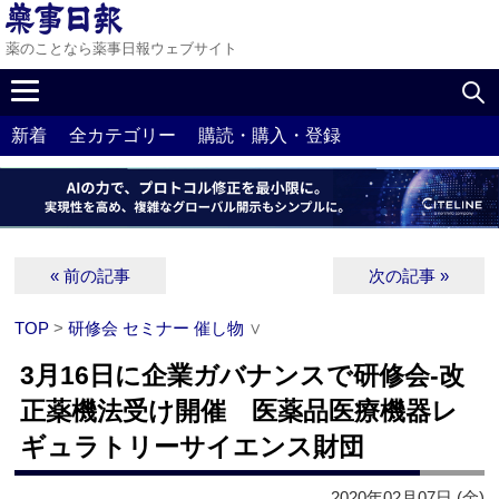
薬のことなら薬事日報ウェブサイト
新着
全カテゴリー
購読・購入・登録
« 前の記事
次の記事 »
TOP
>
研修会 セミナー 催し物
∨
3月16日に企業ガバナンスで研修会‐改
正薬機法受け開催 医薬品医療機器レ
ギュラトリーサイエンス財団
2020年02月07日 (金)