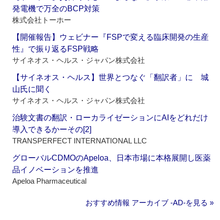
発電機で万全のBCP対策
株式会社トーホー
【開催報告】ウェビナー『FSPで変える臨床開発の生産
性』で振り返るFSP戦略
サイネオス・ヘルス・ジャパン株式会社
【サイネオス・ヘルス】世界とつなぐ「翻訳者」に 城
山氏に聞く
サイネオス・ヘルス・ジャパン株式会社
治験文書の翻訳・ローカライゼーションにAIをどれだけ
導入できるかーその[2]
TRANSPERFECT INTERNATIONAL LLC
グローバルCDMOのApeloa、日本市場に本格展開し医薬
品イノベーションを推進
Apeloa Pharmaceutical
おすすめ情報 アーカイブ ‐AD‐を見る »