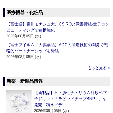
医療機器・化粧品
【富士通】豪州モナシュ大、CSIROと覚書締結‐量子コン
ピューティングで連携強化
2026年08月05日 (水)
【富士フイルム／大鵬薬品】ADCの製造技術の開発で戦
略的パートナーシップを締結
2026年08月05日 (水)
もっと見る »
新薬・新製品情報
【新製品】ヒト脳性ナトリウム利尿ペプ
チドキット「ラピッドチップBNP-II」を
発売 積水メデ…
2026年08月05日 (水)