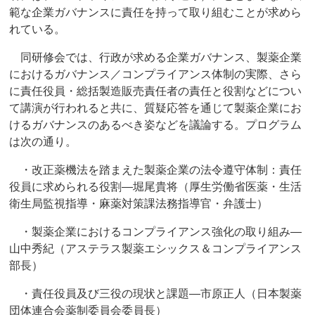
範な企業ガバナンスに責任を持って取り組むことが求めら
れている。
同研修会では、行政が求める企業ガバナンス、製薬企業
におけるガバナンス／コンプライアンス体制の実際、さら
に責任役員・総括製造販売責任者の責任と役割などについ
て講演が行われると共に、質疑応答を通じて製薬企業にお
けるガバナンスのあるべき姿などを議論する。プログラム
は次の通り。
・改正薬機法を踏まえた製薬企業の法令遵守体制：責任
役員に求められる役割―堀尾貴将（厚生労働省医薬・生活
衛生局監視指導・麻薬対策課法務指導官・弁護士）
・製薬企業におけるコンプライアンス強化の取り組み―
山中秀紀（アステラス製薬エシックス＆コンプライアンス
部長）
・責任役員及び三役の現状と課題―市原正人（日本製薬
団体連合会薬制委員会委員長）