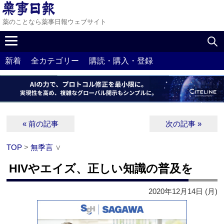
薬のことなら薬事日報ウェブサイト
新着
全カテゴリー
購読・購入・登録
« 前の記事
次の記事 »
TOP
>
無季言
∨
HIVやエイズ、正しい知識の普及を
2020年12月14日 (月)