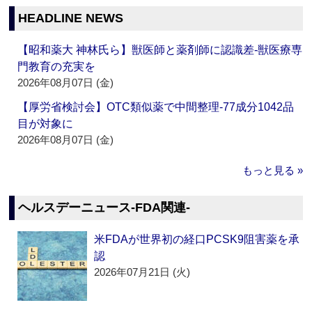
HEADLINE NEWS
【昭和薬大 神林氏ら】獣医師と薬剤師に認識差‐獣医療専
門教育の充実を
2026年08月07日 (金)
【厚労省検討会】OTC類似薬で中間整理‐77成分1042品
目が対象に
2026年08月07日 (金)
もっと見る »
ヘルスデーニュース‐FDA関連‐
米FDAが世界初の経口PCSK9阻害薬を承
認
2026年07月21日 (火)