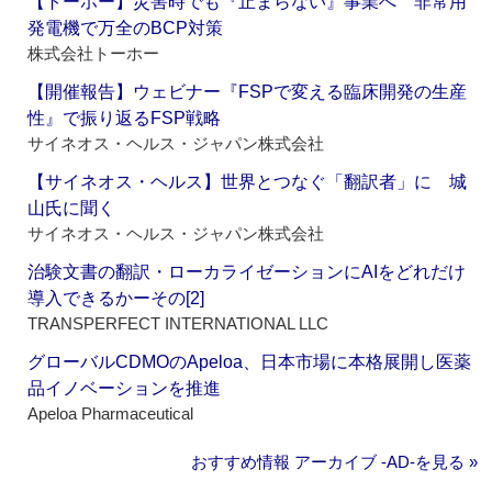
【トーホー】災害時でも『止まらない』事業へ 非常用
発電機で万全のBCP対策
株式会社トーホー
【開催報告】ウェビナー『FSPで変える臨床開発の生産
性』で振り返るFSP戦略
サイネオス・ヘルス・ジャパン株式会社
【サイネオス・ヘルス】世界とつなぐ「翻訳者」に 城
山氏に聞く
サイネオス・ヘルス・ジャパン株式会社
治験文書の翻訳・ローカライゼーションにAIをどれだけ
導入できるかーその[2]
TRANSPERFECT INTERNATIONAL LLC
グローバルCDMOのApeloa、日本市場に本格展開し医薬
品イノベーションを推進
Apeloa Pharmaceutical
おすすめ情報 アーカイブ ‐AD‐を見る »