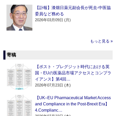
【訃報】漆畑日薬元副会長が死去‐中医協
委員など務める
2026年03月09日 (月)
もっと見る »
寄稿
【ポスト・ブレグジット時代における英
国・EUの医薬品市場アクセスとコンプラ
イアンス】第4回…
2026年07月23日 (木)
【UK–EU Pharmaceutical Market Access
and Compliance in the Post-Brexit Era】
4.Complianc…