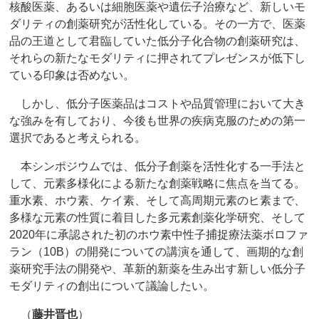
核酸医薬、あるいは細胞医薬や遺伝子治療など、新しいモ
ダリティの創薬研究が活性化している。その一方で、医薬
品の王道として君臨していた低分子化合物の創薬研究は、
それらの新たなモダリティに押されてプレゼンスが低下し
ている印象は否めない。
しかし、低分子医薬品はコストや品質管理において大き
な強みを有しており、今後も世界の疾病克服のための第一
選択であると考えられる。
本シンポジウムでは、低分子創薬を活性化する一手法と
して、元素多様化による新たな創薬戦略に焦点を当てる。
重水素、ホウ素、ケイ素、そして高周期元素のヒ素まで、
多様な元素の性質に着目した多元素創薬化学研究、そして
2020年に承認された初のホウ素中性子捕捉療法薬ボロファ
ラン（10B）の開発についての講演を通して、画期的な創
薬研究手法の開発や、革新的新薬を生み出す新しい低分子
モダリティの創出について議論したい。
（
藤井晋也
）