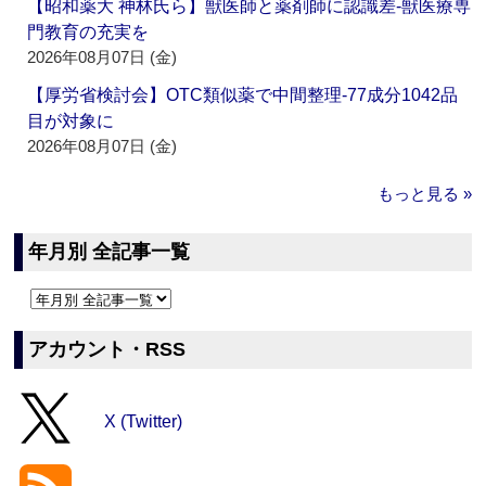
【昭和薬大 神林氏ら】獣医師と薬剤師に認識差‐獣医療専
門教育の充実を
2026年08月07日 (金)
【厚労省検討会】OTC類似薬で中間整理‐77成分1042品
目が対象に
2026年08月07日 (金)
もっと見る »
年月別 全記事一覧
アカウント・RSS
X (Twitter)