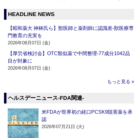
HEADLINE NEWS
【昭和薬大 神林氏ら】獣医師と薬剤師に認識差‐獣医療専
門教育の充実を
2026年08月07日 (金)
【厚労省検討会】OTC類似薬で中間整理‐77成分1042品
目が対象に
2026年08月07日 (金)
もっと見る »
ヘルスデーニュース‐FDA関連‐
米FDAが世界初の経口PCSK9阻害薬を承
認
2026年07月21日 (火)