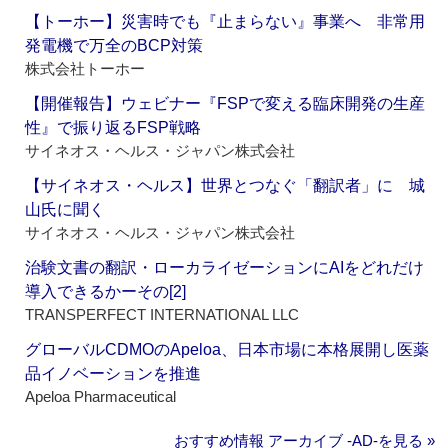
【トーホー】災害時でも『止まらない』事業へ 非常用
発電機で万全のBCP対策
株式会社トーホー
【開催報告】ウェビナー『FSPで変える臨床開発の生産
性』で振り返るFSP戦略
サイネオス・ヘルス・ジャパン株式会社
【サイネオス・ヘルス】世界とつなぐ「翻訳者」に 城
山氏に聞く
サイネオス・ヘルス・ジャパン株式会社
治験文書の翻訳・ローカライゼーションにAIをどれだけ
導入できるかーその[2]
TRANSPERFECT INTERNATIONAL LLC
グローバルCDMOのApeloa、日本市場に本格展開し医薬
品イノベーションを推進
Apeloa Pharmaceutical
おすすめ情報 アーカイブ ‐AD‐を見る »