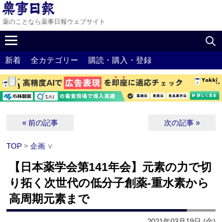
薬のことなら薬事日報ウェブサイト
新着
全カテゴリー
購読・購入・登録
« 前の記事
次の記事 »
TOP
>
企画
∨
【日本薬学会第141年会】元素の力で切
り拓く次世代の低分子創薬‐重水素から
高周期元素まで
2021年03月19日 (金)