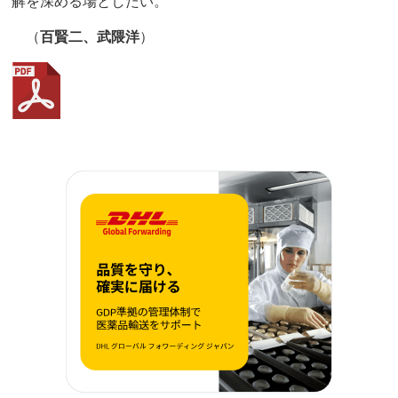
解を深める場としたい。
（
百賢二、武隈洋
）