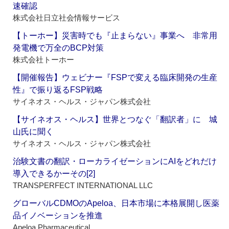
速確認
株式会社日立社会情報サービス
【トーホー】災害時でも『止まらない』事業へ 非常用
発電機で万全のBCP対策
株式会社トーホー
【開催報告】ウェビナー『FSPで変える臨床開発の生産
性』で振り返るFSP戦略
サイネオス・ヘルス・ジャパン株式会社
【サイネオス・ヘルス】世界とつなぐ「翻訳者」に 城
山氏に聞く
サイネオス・ヘルス・ジャパン株式会社
治験文書の翻訳・ローカライゼーションにAIをどれだけ
導入できるかーその[2]
TRANSPERFECT INTERNATIONAL LLC
グローバルCDMOのApeloa、日本市場に本格展開し医薬
品イノベーションを推進
Apeloa Pharmaceutical