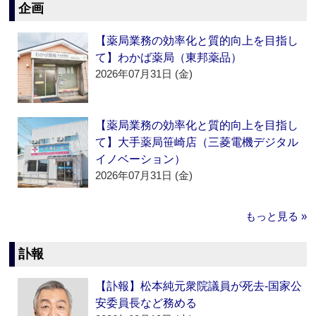
企画
【薬局業務の効率化と質的向上を目指し
て】わかば薬局（東邦薬品）
2026年07月31日 (金)
【薬局業務の効率化と質的向上を目指し
て】大手薬局笹崎店（三菱電機デジタル
イノベーション）
2026年07月31日 (金)
もっと見る »
訃報
【訃報】松本純元衆院議員が死去‐国家公
安委員長など務める