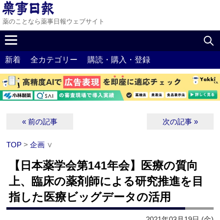
薬のことなら薬事日報ウェブサイト
新着
全カテゴリー
購読・購入・登録
« 前の記事
次の記事 »
TOP
>
企画
∨
【日本薬学会第141年会】医療の質向
上、臨床の薬剤師による研究推進を目
指した医療ビッグデータの活用
2021年03月19日 (金)