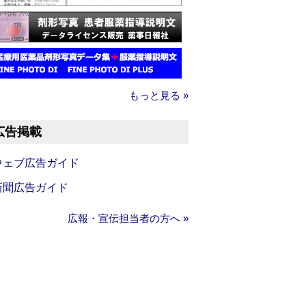
もっと見る »
広告掲載
ウェブ広告ガイド
新聞広告ガイド
広報・宣伝担当者の方へ »