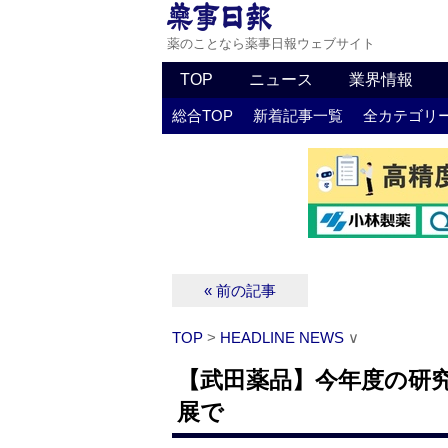
薬のことなら薬事日報ウェブサイト
TOP
ニュース
業界情報
総合TOP
新着記事一覧
全カテゴリ
« 前の記事
TOP
>
HEADLINE NEWS
∨
【武田薬品】今年度の研究
展で