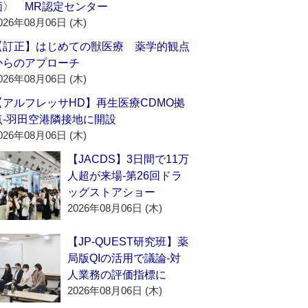
価〉 MR認定センター
026年08月06日 (木)
【訂正】はじめての獣医療 薬学的観点
からのアプローチ
026年08月06日 (木)
【アルフレッサHD】再生医療CDMO拠
点‐羽田空港隣接地に開設
026年08月06日 (木)
【JACDS】3日間で11万
人超が来場‐第26回ドラ
ッグストアショー
2026年08月06日 (木)
【JP-QUEST研究班】薬
局版QIの活用で議論‐対
人業務の評価指標に
2026年08月06日 (木)