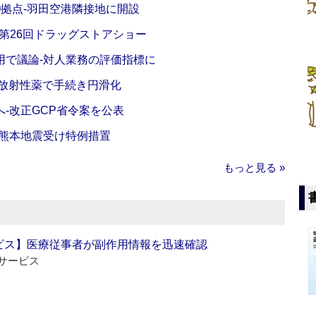
O拠点‐羽田空港隣接地に開設
‐第26回ドラッグストアショー
活用で議論‐対人業務の評価指標に
‐放射性薬で手続き円滑化
‐改正GCP省令案を公表
‐熊本地震受け特例措置
もっと見る »
ビス】医療従事者が副作用情報を迅速確認
サービス