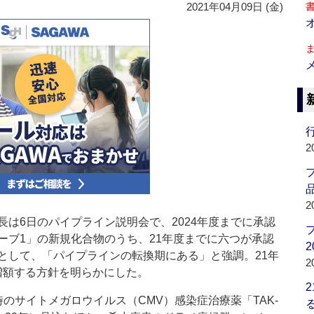
2021年04月09日 (金)
行
2
品
2
は6日のパイプライン説明会で、2024年度までに承認
ーブ1」の新規化合物のうち、21年度までに六つが承認
2
として、「パイプラインの転換期にある」と強調。21年
2
に増額する方針を明らかにした。
サイトメガロウイルス（CMV）感染症治療薬「TAK-