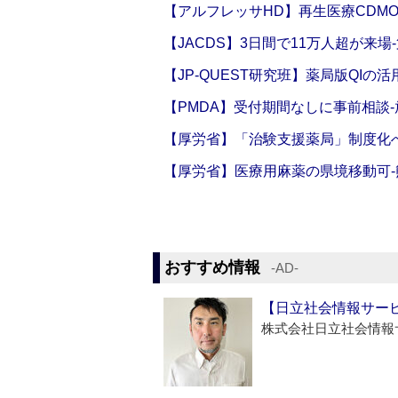
【アルフレッサHD】再生医療CDM
【JACDS】3日間で11万人超が来場
【JP-QUEST研究班】薬局版QIの
【PMDA】受付期間なしに事前相談
【厚労省】「治験支援薬局」制度化へ
【厚労省】医療用麻薬の県境移動可
おすすめ情報
‐AD‐
【日立社会情報サー
株式会社日立社会情報