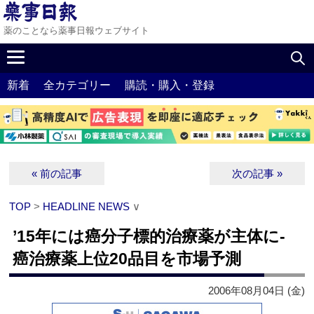
薬のことなら薬事日報ウェブサイト
新着
全カテゴリー
購読・購入・登録
« 前の記事
次の記事 »
TOP
>
HEADLINE NEWS
∨
’15年には癌分子標的治療薬が主体に‐
癌治療薬上位20品目を市場予測
2006年08月04日 (金)