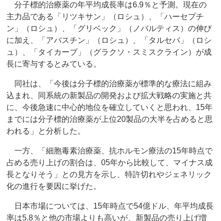
分子標的治療薬の年平均成長率は6.9％と予測。現在の
主力品である「リツキサン」（ロシュ）、「ハーセプチ
ン」（ロシュ）、「グリベック」（ノバルティス）の伸び
に加え、「アバスチン」（ロシュ）、「タルセバ」（ロシ
ュ）、「タイカーブ」（グラクソ・スミスクライン）が成
長に寄与するとみている。
同社は、「今後は分子標的治療薬が標準的な療法に組み
込まれ、同系統の新製品の開発および拡大戦略の実施と共
に、今後急速に中心的地位を確立していくと思われ、15年
までには分子標的治療薬が上位20製品の大半を占めると思
われる」と分析した。
一方、「細胞毒素治療薬、抗ホルモン療法の15年時点で
占める売り上げの割合は、05年から比較して、マイナス成
長となりそう」との見方を示し、特許切れやジェネリック
化の進行を要因に挙げた。
日本市場については、15年時点で54億ドル、年平均成長
率は5.8％と他の市場よりも高いが、新製品の売り上げ増