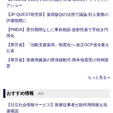
アショー
【JP-QUEST研究班】薬局版QIの活用で議論‐対人業務の
評価指標に
【PMDA】受付期間なしに事前相談‐放射性薬で手続き円
滑化
【厚労省】「治験支援薬局」制度化へ‐改正GCP省令案を
公表
【厚労省】医療用麻薬の県境移動可‐熊本地震受け特例措
置
もっと見る »
おすすめ情報
‐AD‐
【日立社会情報サービス】医療従事者が副作用情報を迅
速確認