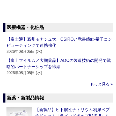
医療機器・化粧品
【富士通】豪州モナシュ大、CSIROと覚書締結‐量子コン
ピューティングで連携強化
2026年08月05日 (水)
【富士フイルム／大鵬薬品】ADCの製造技術の開発で戦
略的パートナーシップを締結
2026年08月05日 (水)
もっと見る »
新薬・新製品情報
【新製品】ヒト脳性ナトリウム利尿ペプ
チドキット「ラピッドチップBNP-II」を