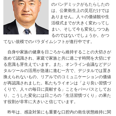
のパンデミックがもたらしたの
は、公衆衛生上の災厄だけでは
ありません。人々の価値観や生
活様式までが大きく変わってし
まい、そして今も変化しつつあ
るのではないでしょうか。かつ
てない規模でのパラダイムシフトが進行中です。
自身や家族の健康を日ごろから維持することの大切さが
改めて認識され、家庭で家族と共に過ごす時間を大切にす
る意識も芽生えています。また、オンライン会議などデジ
タルツールの活用が急速に進む一方で、デジタルでは置き
換えられないもの、リアルでのコミュニケーションの価値
が再認識されました。私たちライオンは「より良い習慣づ
くりで、人々の毎日に貢献する」ことをパーパスとしてお
り、こうした変化には日ごろの「生活習慣づくり」の果た
す役割が非常に大きいと信じています。
昨年は、感染対策にも重要な口腔内の衛生状態維持に関