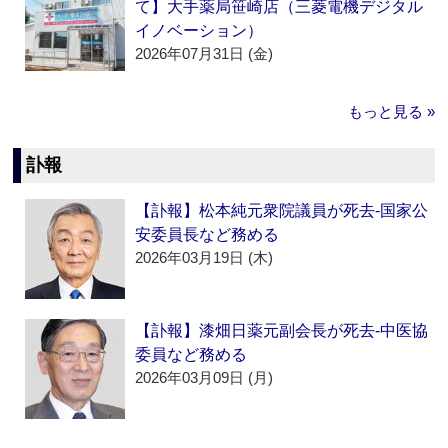
て】大手薬局笹崎店（三菱電機デジタル
イノベーション）
2026年07月31日 (金)
もっと見る »
訃報
【訃報】松本純元衆院議員が死去‐国家公
安委員長など務める
2026年03月19日 (木)
【訃報】漆畑日薬元副会長が死去‐中医協
委員など務める
2026年03月09日 (月)