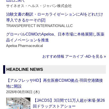
山氏に聞く
サイネオス・ヘルス・ジャパン株式会社
治験文書の翻訳・ローカライゼーションにAIをどれだけ
導入できるかーその[2]
TRANSPERFECT INTERNATIONAL LLC
グローバルCDMOのApeloa、日本市場に本格展開し医薬
品イノベーションを推進
Apeloa Pharmaceutical
おすすめ情報 アーカイブ ‐AD‐を見る »
HEADLINE NEWS
【アルフレッサHD】再生医療CDMO拠点‐羽田空港隣接
地に開設
2026年08月06日 (木)
【JACDS】3日間で11万人超が来場‐第26
回ドラッグストアショー