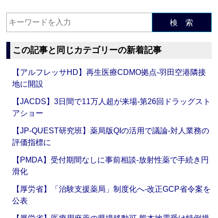
検 索
この記事と同じカテゴリーの新着記事
【アルフレッサHD】再生医療CDMO拠点‐羽田空港隣接
地に開設
【JACDS】3日間で11万人超が来場‐第26回ドラッグスト
アショー
【JP-QUEST研究班】薬局版QIの活用で議論‐対人業務の
評価指標に
【PMDA】受付期間なしに事前相談‐放射性薬で手続き円
滑化
【厚労省】「治験支援薬局」制度化へ‐改正GCP省令案を
公表