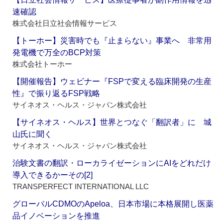
速確認
株式会社日立社会情報サービス
【トーホー】災害時でも『止まらない』事業へ 非常用
発電機で万全のBCP対策
株式会社トーホー
【開催報告】ウェビナー『FSPで変える臨床開発の生産
性』で振り返るFSP戦略
サイネオス・ヘルス・ジャパン株式会社
【サイネオス・ヘルス】世界とつなぐ「翻訳者」に 城
山氏に聞く
サイネオス・ヘルス・ジャパン株式会社
治験文書の翻訳・ローカライゼーションにAIをどれだけ
導入できるかーその[2]
TRANSPERFECT INTERNATIONAL LLC
グローバルCDMOのApeloa、日本市場に本格展開し医薬
品イノベーションを推進