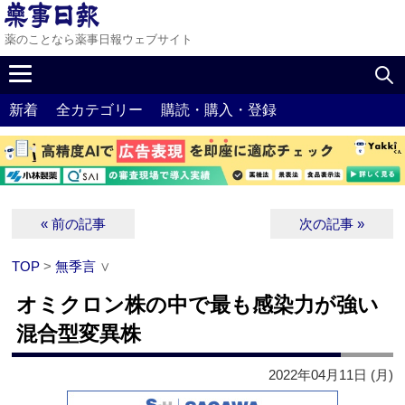
薬のことなら薬事日報ウェブサイト
新着
全カテゴリー
購読・購入・登録
« 前の記事
次の記事 »
TOP
>
無季言
∨
オミクロン株の中で最も感染力が強い
混合型変異株
2022年04月11日 (月)