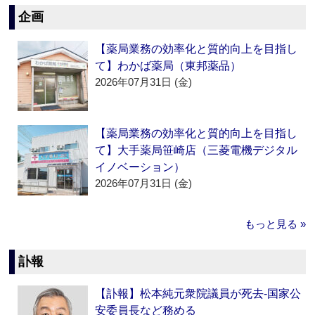
企画
【薬局業務の効率化と質的向上を目指し
て】わかば薬局（東邦薬品）
2026年07月31日 (金)
【薬局業務の効率化と質的向上を目指し
て】大手薬局笹崎店（三菱電機デジタル
イノベーション）
2026年07月31日 (金)
もっと見る »
訃報
【訃報】松本純元衆院議員が死去‐国家公
安委員長など務める