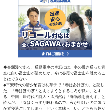
◆春爛漫である。通勤電車の車窓には、冬の透き通った青
空に白い富士山が望めたが、今は春霞で富士山を眺めるこ
とはできない
◆平安時代の清少納言は枕草子で「春はあけぼの」と記し
た。「春はほのぼのと明けようとするころが良い」とす
る。中国・唐時代の詩人・孟浩然は「春眠暁を覚えず」と
読んだ。「春はぐっすり眠れるので、夜が明けたのに気づ
かず寝過ごしてしまう」という意味らしい。どちらも趣が