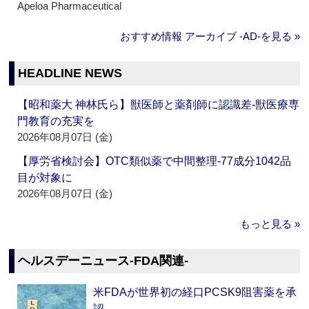
Apeloa Pharmaceutical
おすすめ情報 アーカイブ ‐AD‐を見る »
HEADLINE NEWS
【昭和薬大 神林氏ら】獣医師と薬剤師に認識差‐獣医療専
門教育の充実を
2026年08月07日 (金)
【厚労省検討会】OTC類似薬で中間整理‐77成分1042品
目が対象に
2026年08月07日 (金)
もっと見る »
ヘルスデーニュース‐FDA関連‐
米FDAが世界初の経口PCSK9阻害薬を承
認