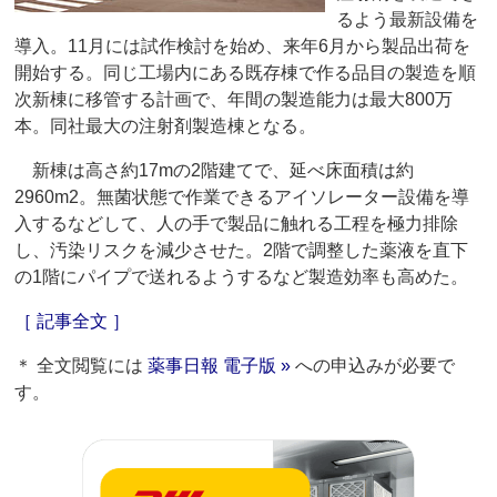
るよう最新設備を
導入。11月には試作検討を始め、来年6月から製品出荷を
開始する。同じ工場内にある既存棟で作る品目の製造を順
次新棟に移管する計画で、年間の製造能力は最大800万
本。同社最大の注射剤製造棟となる。
新棟は高さ約17mの2階建てで、延べ床面積は約
2960m2。無菌状態で作業できるアイソレーター設備を導
入するなどして、人の手で製品に触れる工程を極力排除
し、汚染リスクを減少させた。2階で調整した薬液を直下
の1階にパイプで送れるようするなど製造効率も高めた。
［ 記事全文 ］
＊ 全文閲覧には
薬事日報 電子版 »
への申込みが必要で
す。