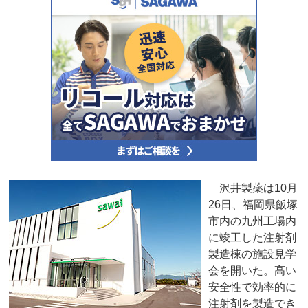
沢井製薬は10月
26日、福岡県飯塚
市内の九州工場内
に竣工した注射剤
製造棟の施設見学
会を開いた。高い
安全性で効率的に
注射剤を製造でき