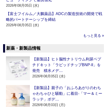
2026年08月05日 (水)
【富士フイルム／大鵬薬品】ADCの製造技術の開発で戦
略的パートナーシップを締結
2026年08月05日 (水)
もっと見る »
新薬・新製品情報
【新製品】ヒト脳性ナトリウム利尿ペプ
チドキット「ラピッドチップBNP-II」を
発売 積水メデ…
2026年08月05日 (水)
【新製品】親子の「おふろあがりのわち
ゃわちゃひと騒動」に着目‐「マー＆ミー
ラッテ」ボデ…
2026年08月03日 (月)