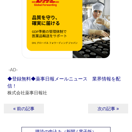
‐AD‐
◆登録無料◆薬事日報メールニュース 業界情報を配
信！
株式会社薬事日報社
« 前の記事
次の記事 »
購読の申込み（新聞 / 電子版）