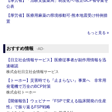
【厚労省】「治験支援薬局」制度化へ‐改正GCP省令案を
公表
【厚労省】医療用麻薬の県境移動可‐熊本地震受け特例措
置
もっと見る »
おすすめ情報
‐AD‐
【日立社会情報サービス】医療従事者が副作用情報を迅
速確認
株式会社日立社会情報サービス
【トーホー】災害時でも『止まらない』事業へ 非常用
発電機で万全のBCP対策
株式会社トーホー
【開催報告】ウェビナー『FSPで変える臨床開発の生産
性』で振り返るFSP戦略