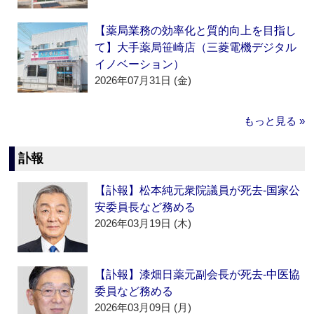
【薬局業務の効率化と質的向上を目指し
て】大手薬局笹崎店（三菱電機デジタル
イノベーション）
2026年07月31日 (金)
もっと見る »
訃報
【訃報】松本純元衆院議員が死去‐国家公
安委員長など務める
2026年03月19日 (木)
【訃報】漆畑日薬元副会長が死去‐中医協
委員など務める
2026年03月09日 (月)