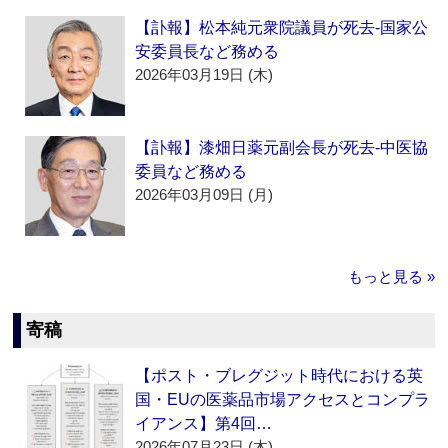
【訃報】松本純元衆院議員が死去‐国家公
安委員長など務める
2026年03月19日 (木)
【訃報】漆畑日薬元副会長が死去‐中医協
委員など務める
2026年03月09日 (月)
もっと見る »
寄稿
【ポスト・ブレグジット時代における英
国・EUの医薬品市場アクセスとコンプラ
イアンス】第4回…
2026年07月23日 (木)