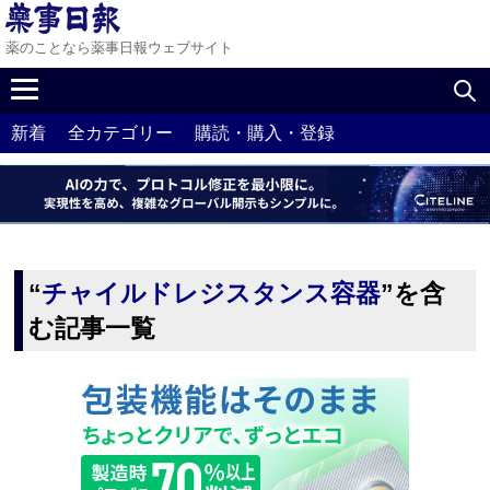
薬のことなら薬事日報ウェブサイト
新着
全カテゴリー
購読・購入・登録
“
チャイルドレジスタンス容器
”を含
む記事一覧