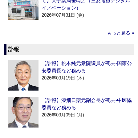
て】大手薬局笹崎店（三菱電機デジタル
イノベーション）
2026年07月31日 (金)
もっと見る »
訃報
【訃報】松本純元衆院議員が死去‐国家公
安委員長など務める
2026年03月19日 (木)
【訃報】漆畑日薬元副会長が死去‐中医協
委員など務める
2026年03月09日 (月)