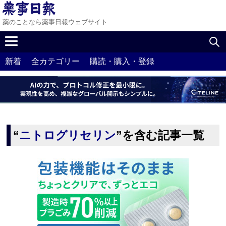
薬のことなら薬事日報ウェブサイト
新着
全カテゴリー
購読・購入・登録
“
ニトログリセリン
”を含む記事一覧