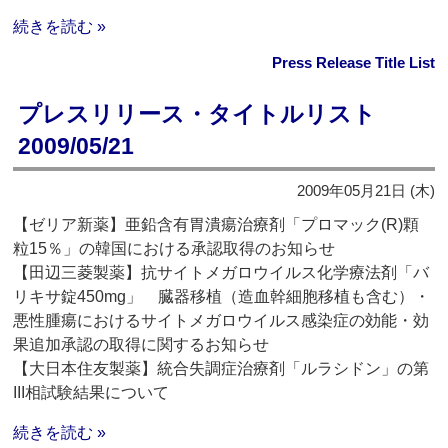
続きを読む »
Press Release Title List
プレスリリース・タイトルリスト
2009/05/21
2009年05月21日 (木)
【ゼリア新薬】亜鉛含有胃潰瘍治療剤「プロマック(R)顆
粒15％」の韓国における承認取得のお知らせ
【田辺三菱製薬】抗サイトメガロウイルス化学療法剤「バ
リキサ錠450mg」 臓器移植（造血幹細胞移植も含む）・
悪性腫瘍におけるサイトメガロウイルス感染症の効能・効
果追加承認の取得に関するお知らせ
【大日本住友製薬】統合失調症治療剤「ルラシドン」の第
III相試験結果について
続きを読む »