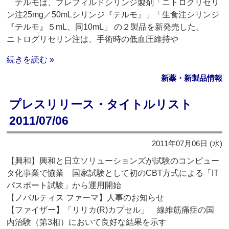
テルモは、プレフィルドシリンジ製剤「ニトログリセリ
ン注25mg／50mLシリンジ『テルモ』」「生食注シリンジ
『テルモ』５mL、同10mL」 の２製品を新発売した。
ニトログリセリン注は、手術時の低血圧維持や
続きを読む »
新薬・新製品情報
プレスリリース・タイトルリスト
2011/07/06
2011年07月06日 (水)
【興和】興和と日立ソリューションズが試験のコンピュー
タ化事業で協業 国家試験として初のCBT方式による「IT
パスポート試験」から運用開始
【ノバルティス ファーマ】人事のお知らせ
【ファイザー】「リリカ(R)カプセル」 線維筋痛症の国
内治験（第3相）において良好な結果を示す