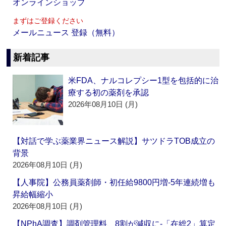
オンラインショップ
まずはご登録ください
メールニュース 登録（無料）
新着記事
米FDA、ナルコレプシー1型を包括的に治
療する初の薬剤を承認
2026年08月10日 (月)
【対話で学ぶ薬業界ニュース解説】サツドラTOB成立の
背景
2026年08月10日 (月)
【人事院】公務員薬剤師・初任給9800円増‐5年連続増も
昇給幅縮小
2026年08月10日 (月)
【NPhA調査】調剤管理料、8割が減収に‐「在総2」算定