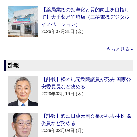
【薬局業務の効率化と質的向上を目指し
て】大手薬局笹崎店（三菱電機デジタル
イノベーション）
2026年07月31日 (金)
もっと見る »
訃報
【訃報】松本純元衆院議員が死去‐国家公
安委員長など務める
2026年03月19日 (木)
【訃報】漆畑日薬元副会長が死去‐中医協
委員など務める
2026年03月09日 (月)