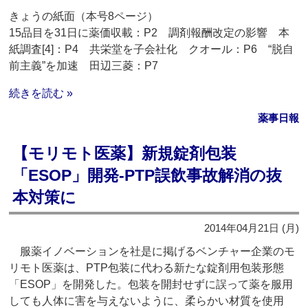
きょうの紙面（本号8ページ）
15品目を31日に薬価収載：P2 調剤報酬改定の影響 本
紙調査[4]：P4 共栄堂を子会社化 クオール：P6 “脱自
前主義”を加速 田辺三菱：P7
続きを読む »
薬事日報
【モリモト医薬】新規錠剤包装
「ESOP」開発‐PTP誤飲事故解消の抜
本対策に
2014年04月21日 (月)
服薬イノベーションを社是に掲げるベンチャー企業のモ
リモト医薬は、PTP包装に代わる新たな錠剤用包装形態
「ESOP」を開発した。包装を開封せずに誤って薬を服用
しても人体に害を与えないように、柔らかい材質を使用