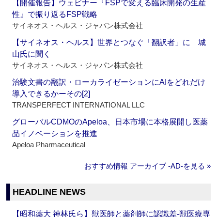
【開催報告】ウェビナー『FSPで変える臨床開発の生産
性』で振り返るFSP戦略
サイネオス・ヘルス・ジャパン株式会社
【サイネオス・ヘルス】世界とつなぐ「翻訳者」に 城
山氏に聞く
サイネオス・ヘルス・ジャパン株式会社
治験文書の翻訳・ローカライゼーションにAIをどれだけ
導入できるかーその[2]
TRANSPERFECT INTERNATIONAL LLC
グローバルCDMOのApeloa、日本市場に本格展開し医薬
品イノベーションを推進
Apeloa Pharmaceutical
おすすめ情報 アーカイブ ‐AD‐を見る »
HEADLINE NEWS
【昭和薬大 神林氏ら】獣医師と薬剤師に認識差‐獣医療専