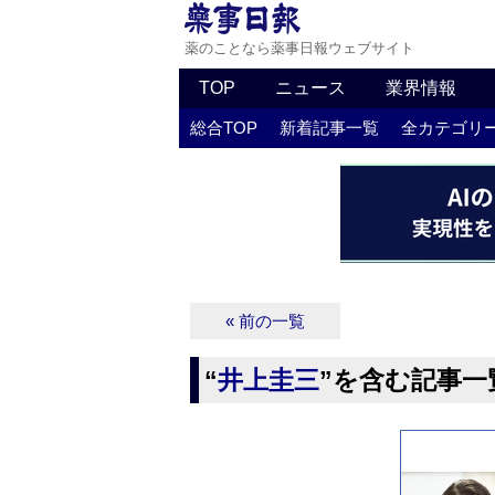
薬のことなら薬事日報ウェブサイト
TOP
ニュース
業界情報
総合TOP
新着記事一覧
全カテゴリ
« 前の一覧
“
井上圭三
”を含む記事一