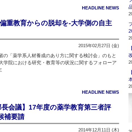
品
HEADLINE NEWS
2
偏重教育からの脱却を‐大学側の自主
2
2
2015年02月27日 (金)
省の「薬学系人材養成のあり方に関する検討会」のもと
2
大学院における研究・教育等の状況に関するフォローア
主
2
HEADLINE NEWS
長会議】17年度の薬学教育第三者評
候補要請
2014年12月11日 (木)
2