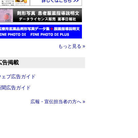
もっと見る »
広告掲載
ウェブ広告ガイド
新聞広告ガイド
広報・宣伝担当者の方へ »