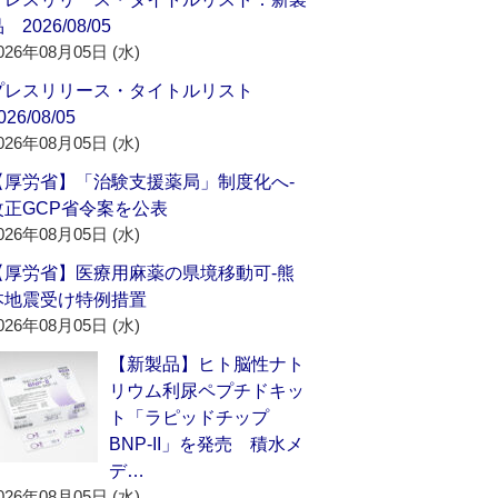
 2026/08/05
026年08月05日 (水)
プレスリリース・タイトルリスト
026/08/05
026年08月05日 (水)
【厚労省】「治験支援薬局」制度化へ‐
改正GCP省令案を公表
026年08月05日 (水)
【厚労省】医療用麻薬の県境移動可‐熊
本地震受け特例措置
026年08月05日 (水)
【新製品】ヒト脳性ナト
リウム利尿ペプチドキッ
ト「ラピッドチップ
BNP-II」を発売 積水メ
デ…
026年08月05日 (水)