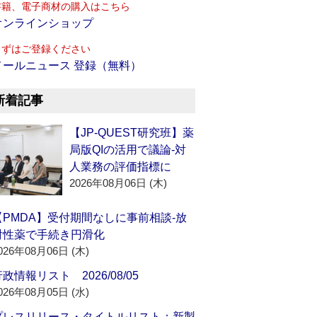
書籍、電子商材の購入はこちら
オンラインショップ
まずはご登録ください
メールニュース 登録（無料）
新着記事
【JP-QUEST研究班】薬
局版QIの活用で議論‐対
人業務の評価指標に
2026年08月06日 (木)
【PMDA】受付期間なしに事前相談‐放
射性薬で手続き円滑化
026年08月06日 (木)
政情報リスト 2026/08/05
026年08月05日 (水)
プレスリリース・タイトルリスト：新製