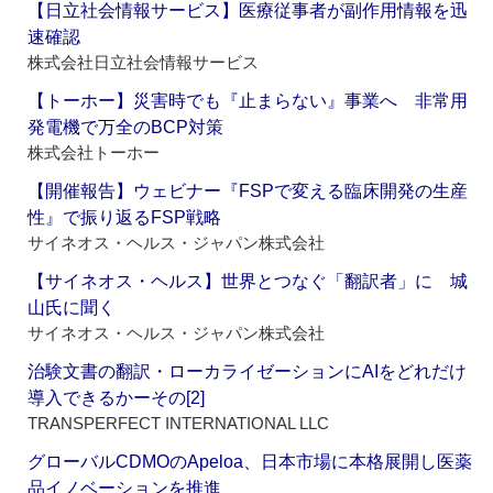
【日立社会情報サービス】医療従事者が副作用情報を迅
速確認
株式会社日立社会情報サービス
【トーホー】災害時でも『止まらない』事業へ 非常用
発電機で万全のBCP対策
株式会社トーホー
【開催報告】ウェビナー『FSPで変える臨床開発の生産
性』で振り返るFSP戦略
サイネオス・ヘルス・ジャパン株式会社
【サイネオス・ヘルス】世界とつなぐ「翻訳者」に 城
山氏に聞く
サイネオス・ヘルス・ジャパン株式会社
治験文書の翻訳・ローカライゼーションにAIをどれだけ
導入できるかーその[2]
TRANSPERFECT INTERNATIONAL LLC
グローバルCDMOのApeloa、日本市場に本格展開し医薬
品イノベーションを推進