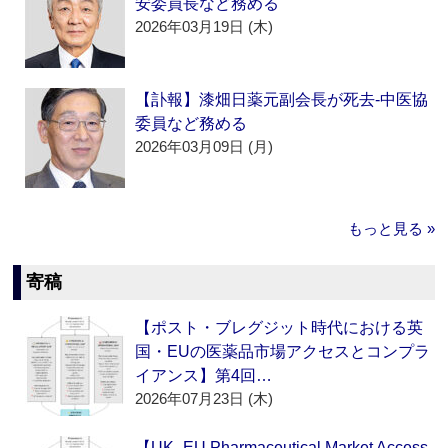
安委員長など務める
2026年03月19日 (木)
【訃報】漆畑日薬元副会長が死去‐中医協
委員など務める
2026年03月09日 (月)
もっと見る »
寄稿
【ポスト・ブレグジット時代における英
国・EUの医薬品市場アクセスとコンプラ
イアンス】第4回…
2026年07月23日 (木)
【UK–EU Pharmaceutical Market Access