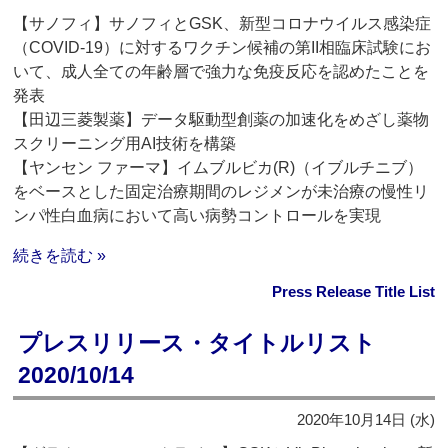
【サノフィ】サノフィとGSK、新型コロナウイルス感染症
（COVID-19）に対するワクチン候補の第II相臨床試験にお
いて、成人全ての年齢層で強力な免疫反応を認めたことを
発表
【田辺三菱製薬】データ駆動型創薬の加速化をめざし薬物
スクリーニング用AI技術を構築
【ヤンセン ファーマ】イムブルビカ(R)（イブルチニブ）
をベースとした固定治療期間のレジメンが未治療の慢性リ
ンパ性白血病において高い病勢コントロールを実現
続きを読む »
Press Release Title List
プレスリリース・タイトルリスト
2020/10/14
2020年10月14日 (水)