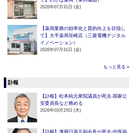
2026年07月31日 (金)
【薬局業務の効率化と質的向上を目指し
て】大手薬局笹崎店（三菱電機デジタル
イノベーション）
2026年07月31日 (金)
もっと見る »
訃報
【訃報】松本純元衆院議員が死去‐国家公
安委員長など務める
2026年03月19日 (木)
【訃報】漆畑日薬元副会長が死去‐中医協