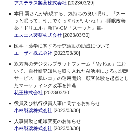
アステラス製薬株式会社
[2023/03/29]
本田 翼さんが表現する、気持ちの良い眠り。『スー
ッと眠って、朝までぐっすりがいいね！』‐睡眠改善
薬「ドリエル」新TV‐CM『スーッと』篇‐
エスエス製薬株式会社
[2023/03/30]
医学・薬学に関する研究活動の助成について
エーザイ株式会社
[2023/03/30]
双方向のデジタルプラットフォーム「My Kao」にお
いて、自社研究知見を取り入れたAI活用による肌測定
サービス「肌レコ」の運用開始 顧客体験を起点とし
たマーケティング改革を推進
花王株式会社
[2023/03/30]
役員及び執行役員人事に関するお知らせ
小林製薬株式会社
[2023/03/30]
人事異動と組織変更のお知らせ
小林製薬株式会社
[2023/03/30]