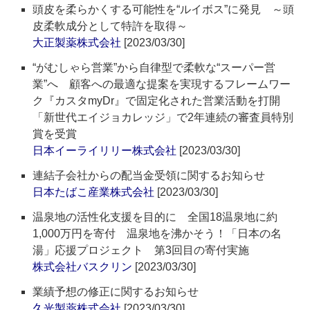
頭皮を柔らかくする可能性を“ルイボス”に発見 ～頭
皮柔軟成分として特許を取得～
大正製薬株式会社
[2023/03/30]
“がむしゃら営業”から自律型で柔軟な“スーパー営
業”へ 顧客への最適な提案を実現するフレームワー
ク『カスタmyDr』で固定化された営業活動を打開
「新世代エイジョカレッジ」で2年連続の審査員特別
賞を受賞
日本イーライリリー株式会社
[2023/03/30]
連結子会社からの配当金受領に関するお知らせ
日本たばこ産業株式会社
[2023/03/30]
温泉地の活性化支援を目的に 全国18温泉地に約
1,000万円を寄付 温泉地を沸かそう！「日本の名
湯」応援プロジェクト 第3回目の寄付実施
株式会社バスクリン
[2023/03/30]
業績予想の修正に関するお知らせ
久光製薬株式会社
[2023/03/30]