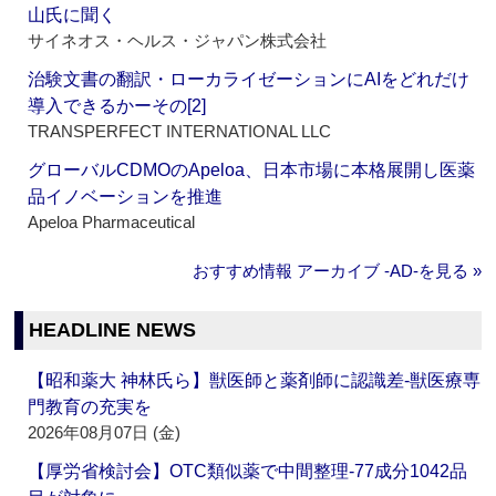
山氏に聞く
サイネオス・ヘルス・ジャパン株式会社
治験文書の翻訳・ローカライゼーションにAIをどれだけ
導入できるかーその[2]
TRANSPERFECT INTERNATIONAL LLC
グローバルCDMOのApeloa、日本市場に本格展開し医薬
品イノベーションを推進
Apeloa Pharmaceutical
おすすめ情報 アーカイブ ‐AD‐を見る »
HEADLINE NEWS
【昭和薬大 神林氏ら】獣医師と薬剤師に認識差‐獣医療専
門教育の充実を
2026年08月07日 (金)
【厚労省検討会】OTC類似薬で中間整理‐77成分1042品