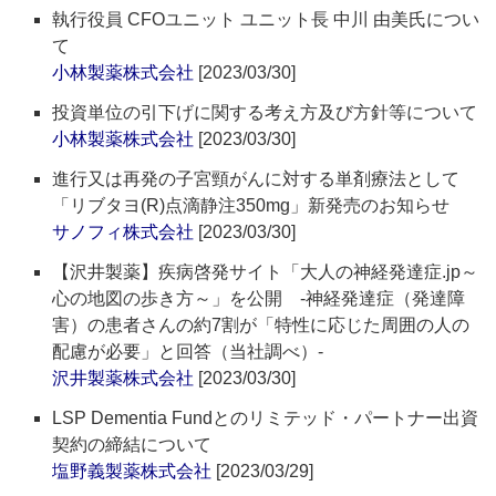
執行役員 CFOユニット ユニット長 中川 由美氏につい
て
小林製薬株式会社
[2023/03/30]
投資単位の引下げに関する考え方及び方針等について
小林製薬株式会社
[2023/03/30]
進行又は再発の子宮頸がんに対する単剤療法として
「リブタヨ(R)点滴静注350mg」新発売のお知らせ
サノフィ株式会社
[2023/03/30]
【沢井製薬】疾病啓発サイト「大人の神経発達症.jp～
心の地図の歩き方～」を公開 ‐神経発達症（発達障
害）の患者さんの約7割が「特性に応じた周囲の人の
配慮が必要」と回答（当社調べ）‐
沢井製薬株式会社
[2023/03/30]
LSP Dementia Fundとのリミテッド・パートナー出資
契約の締結について
塩野義製薬株式会社
[2023/03/29]