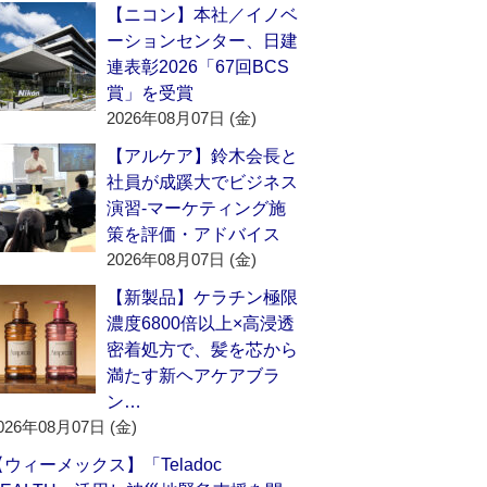
【ニコン】本社／イノベ
ーションセンター、日建
連表彰2026「67回BCS
賞」を受賞
2026年08月07日 (金)
【アルケア】鈴木会長と
社員が成蹊大でビジネス
演習‐マーケティング施
策を評価・アドバイス
2026年08月07日 (金)
【新製品】ケラチン極限
濃度6800倍以上×高浸透
密着処方で、髪を芯から
満たす新ヘアケアブラ
ン…
026年08月07日 (金)
【ウィーメックス】「Teladoc