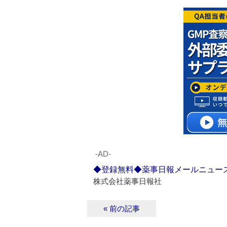
‐AD‐
◆登録無料◆薬事日報メールニュー
株式会社薬事日報社
« 前の記事