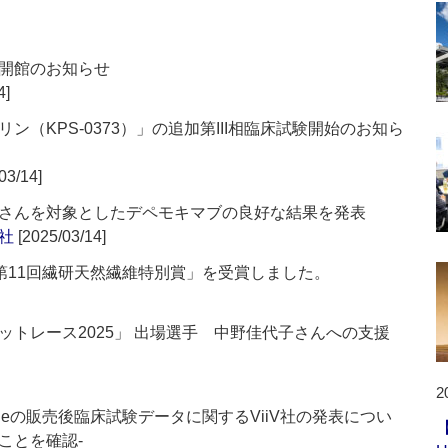
開館のお知らせ
4]
（KPS-0373）」の追加第III相臨床試験開始のお知ら
03/14]
さんを対象としたデペモキマブの良好な結果を発表
社
[2025/03/14]
「第11回繊研天然繊維特別賞」を受賞しました。
トレース2025」 出場選手 中野佳代子さんへの支援
2
tudeの販売後臨床試験データに関するViiV社の発表につい
ことを確認‐