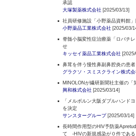
承認
大塚製薬株式会社
[2025/03/13]
社員研修施設「小野薬品資料館」
小野薬品工業株式会社
[2025/03/1
脊髄小脳変性症治療薬「ロバチレリン
せ
キッセイ薬品工業株式会社
[2025/
鼻茸を伴う慢性鼻副鼻腔炎の患者
グラクソ・スミスクライン株式会
MINOLONが繊研新聞社主催の
興和株式会社
[2025/03/14]
「メルボルン大阪ダブルハンドヨッ
を決定
サンスターグループ
[2025/03/14]
長時間作用型のHIV予防薬Apre
て ‐HIVの新規感染が０件である