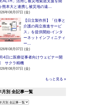
HEALTH」活用し被災地緊急支援を開
始‐熊本大と連携し被災地の遠…
026年08月07日 (金)
【日立製作所】「仕事と
介護の両立推進サービ
ス」を提供開始‐インタ
ーネットインフィニティ
ー…
026年08月07日 (金)
9月4日に医療従事者向けウェビナー開
催 サクラ精機
026年08月07日 (金)
もっと見る »
年月別 全記事一覧