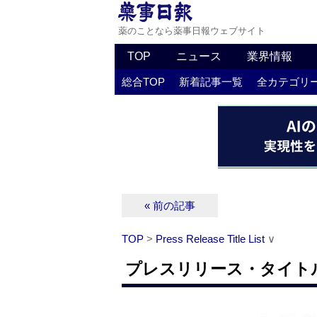
薬のことなら薬事日報ウェブサイト
TOP
ニュース
業界情報
総合TOP
新着記事一覧
全カテゴリ
« 前の記事
TOP
>
Press Release Title List
∨
プレスリリース・タイトルリス